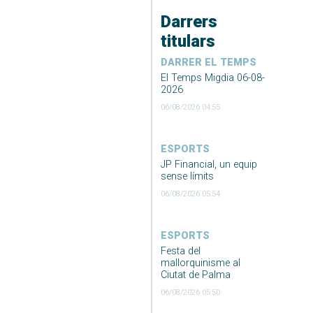
Darrers
titulars
DARRER EL TEMPS
El Temps Migdia 06-08-
2026
06/08/2026 04:55
ESPORTS
JP Financial, un equip
sense límits
06/08/2026 05:54
ESPORTS
Festa del
mallorquinisme al
Ciutat de Palma
06/08/2026 05:50