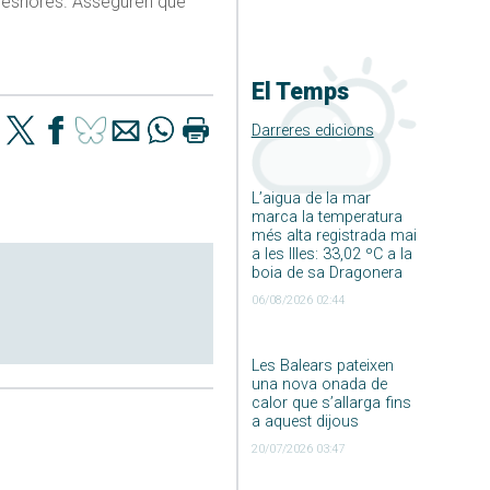
 aleshores. Asseguren que
El Temps
Darreres edicions
L’aigua de la mar
marca la temperatura
més alta registrada mai
a les Illes: 33,02 ºC a la
boia de sa Dragonera
06/08/2026 02:44
Les Balears pateixen
una nova onada de
calor que s’allarga fins
a aquest dijous
20/07/2026 03:47