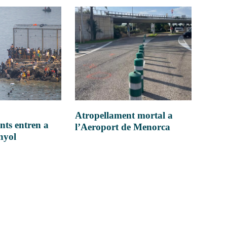
Atropellament mortal a
nts entren a
l’Aeroport de Menorca
anyol