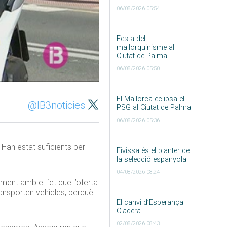
06/08/2026 05:54
Festa del
mallorquinisme al
Ciutat de Palma
06/08/2026 05:50
El Mallorca eclipsa el
@IB3noticies
PSG al Ciutat de Palma
06/08/2026 05:36
Han estat suficients per
Eivissa és el planter de
la selecció espanyola
04/08/2026 08:24
ment amb el fet que l’oferta
ransporten vehicles, perquè
El canvi d’Esperança
Cladera
02/08/2026 08:43