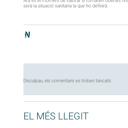
Ara és el moment de valorar si romanen obertes fins a
serà la situació sanitaria la que ho definirà.
Disculpau, els comentaris es troben tancats
EL MÉS LLEGIT