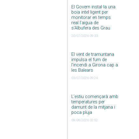
El Govern instal·la una
boia intel·ligent per
monitorar en temps
real l’aigua de
s’Albufera des Grau
20/07/2026 09:33
El vent de tramuntana
impulsa el fum de
l’incendi a Girona cap a
les Balears
03/07/2026 09:24
L’estiu començarà amb
temperatures per
damunt de la mitjana i
poca pluja
09/06/2026 02:52