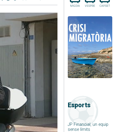
MIGDIA
VESPRE
CAP.SET
Esports
JP Financial, un equip
sense límits