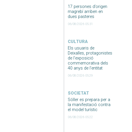
17 persones d’origen
magrebí arriben en
dues pasteres
06/08/2026 05:31
CULTURA
Els usuaris de
Deixalles, protagonistes
de l’exposició
commemorativa dels
40 anys de l’entitat
06/08/2026 05:29
SOCIETAT
Sóller es prepara per a
la manifestació contra
el model turístic
06/08/2026 05:22