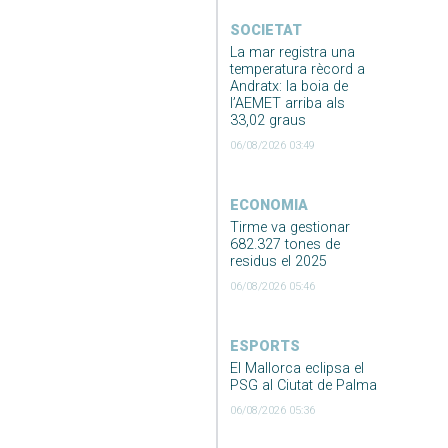
SOCIETAT
La mar registra una
temperatura rècord a
Andratx: la boia de
l’AEMET arriba als
33,02 graus
06/08/2026 03:49
ECONOMIA
Tirme va gestionar
682.327 tones de
residus el 2025
06/08/2026 05:46
ESPORTS
El Mallorca eclipsa el
PSG al Ciutat de Palma
06/08/2026 05:36