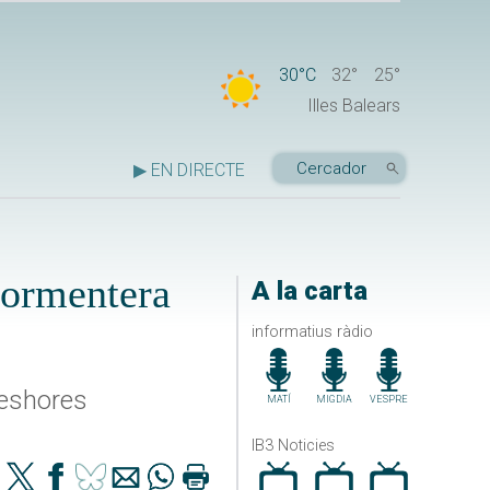
30°C
32°
25°
Illes Balears
▶ EN DIRECTE
Formentera
A la carta
informatius ràdio
leshores
MATÍ
MIGDIA
VESPRE
IB3 Noticies