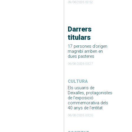
09/06/2026 02:52
Darrers
titulars
17 persones d’origen
magrebí arriben en
dues pasteres
06/08/2026 03:27
CULTURA
Els usuaris de
Deixalles, protagonistes
de l’exposició
commemorativa dels
40 anys de l’entitat
06/08/2026 03:20