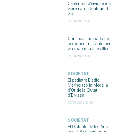
Centenars d’eivissencs
vibren amb Statuas d
Sal
06/08/2026 03:01
Continua l’arribada de
persones migrants per
via marítima a les Illes
06/08/2026 03:01
SOCIETAT
El pediatre Eladio
Merino rep la Medalla
d’Or de la Ciutat
d’Eivissa
06/08/2026 02:50
SOCIETAT
El Districte de les Arts
tindrà 3 edificis nous i