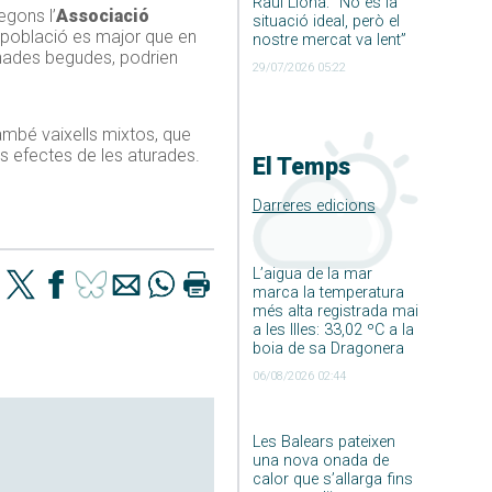
Raúl Llona: ”No és la
egons l’
Associació
situació ideal, però el
a població es major que en
nostre mercat va lent”
inades begudes, podrien
29/07/2026 05:22
també vaixells mixtos, que
ls efectes de les aturades.
El Temps
Darreres edicions
L’aigua de la mar
marca la temperatura
més alta registrada mai
a les Illes: 33,02 ºC a la
boia de sa Dragonera
06/08/2026 02:44
Les Balears pateixen
una nova onada de
calor que s’allarga fins