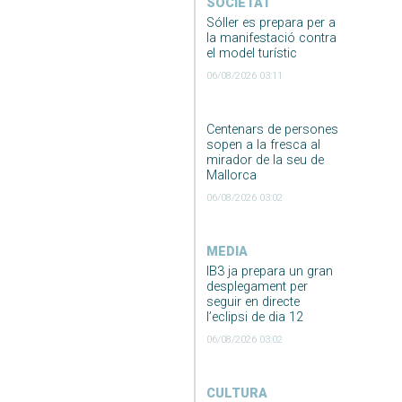
SOCIETAT
Sóller es prepara per a
la manifestació contra
el model turístic
06/08/2026 03:11
Centenars de persones
sopen a la fresca al
mirador de la seu de
Mallorca
06/08/2026 03:02
MEDIA
IB3 ja prepara un gran
desplegament per
seguir en directe
l’eclipsi de dia 12
06/08/2026 03:02
CULTURA