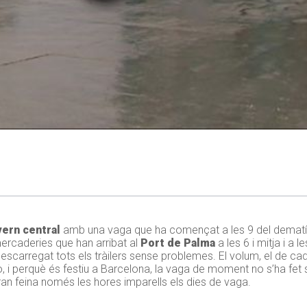
ern central
amb una vaga que ha començat a les 9 del dematí.
mercaderies que han arribat al
Port de Palma
a les 6 i mitja i a 
carregat tots els tràilers sense problemes. El volum, el de cada 
 i perquè és festiu a Barcelona, la vaga de moment no s’ha fet s
an feina només les hores imparells els dies de vaga.