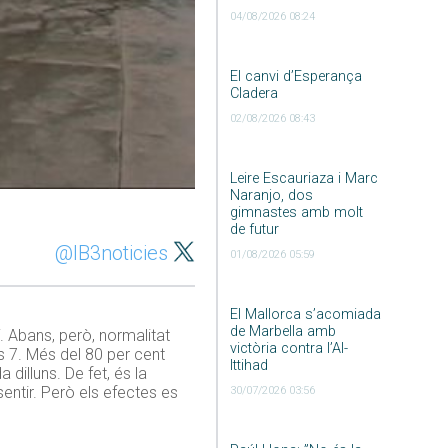
04/08/2026 08:24
El canvi d’Esperança
Cladera
02/08/2026 08:43
Leire Escauriaza i Marc
Naranjo, dos
gimnastes amb molt
de futur
@IB3noticies
01/08/2026 05:59
El Mallorca s’acomiada
de Marbella amb
 Abans, però, normalitat
victòria contra l’Al-
les 7. Més del 80 per cent
Ittihad
dilluns. De fet, és la
entir. Però els efectes es
30/07/2026 03:56