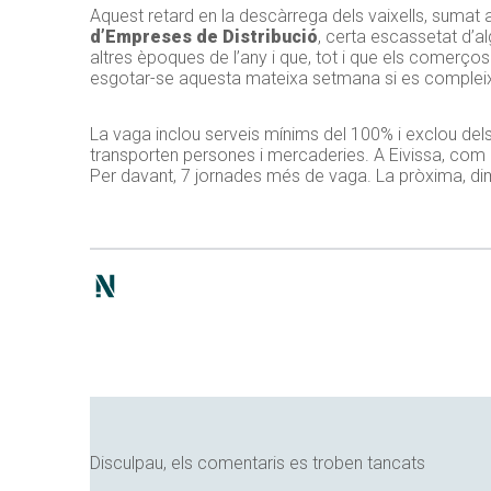
Aquest retard en la descàrrega dels vaixells, sumat a
d’Empreses de Distribució
, certa escassetat d’a
altres èpoques de l’any i que, tot i que els comerç
esgotar-se aquesta mateixa setmana si es compleix
La vaga inclou serveis mínims del 100% i exclou dels
transporten persones i mercaderies. A Eivissa, com a
Per davant, 7 jornades més de vaga. La pròxima, di
Disculpau, els comentaris es troben tancats