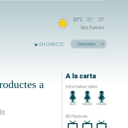
32°C
32°
25°
Illes Balears
▶ EN DIRECTE
A la carta
productes a
informatius ràdio
MATÍ
MIGDIA
VESPRE
ls
IB3 Noticies