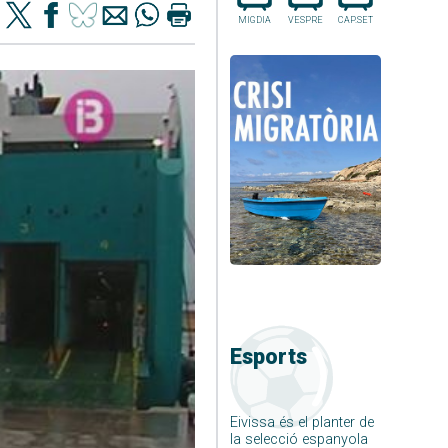
MIGDIA
VESPRE
CAP.SET
Esports
Eivissa és el planter de
la selecció espanyola