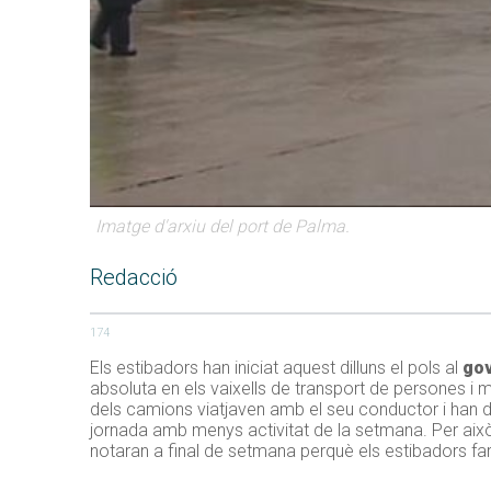
Imatge d'arxiu del port de Palma.
Redacció
174
Els estibadors han iniciat aquest dilluns el pols al
gov
absoluta en els vaixells de transport de persones i 
dels camions viatjaven amb el seu conductor i han des
jornada amb menys activitat de la setmana. Per això,
notaran a final de setmana perquè els estibadors far