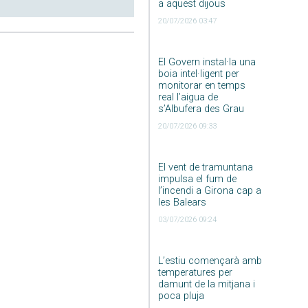
a aquest dijous
20/07/2026 03:47
El Govern instal·la una
boia intel·ligent per
monitorar en temps
real l’aigua de
s’Albufera des Grau
20/07/2026 09:33
El vent de tramuntana
impulsa el fum de
l’incendi a Girona cap a
les Balears
03/07/2026 09:24
L’estiu començarà amb
temperatures per
damunt de la mitjana i
poca pluja