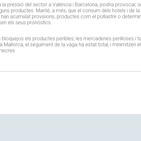
 la pressió del sector a València i Barcelona, podria provocar, s
lguns productes. Manté, a més, que el consum dels hotels i de l
os han acumulat provisions, productes com el pollastre o determ
en els seus pronòstics.
 bloquejos els productes peribles, les mercaderies perilloses i 
 Mallorca, el seguiment de la vaga ha estat total, i minimitzen e
mecres.