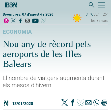
Divendres, 07 d'agost de 2026
31°C
32°
26°
Illes Balears
ECONOMIA
Nou any de rècord pels
aeroports de les Illes
Balears
El nombre de viatgers augmenta durant
els mesos d'hivern
13/01/2020