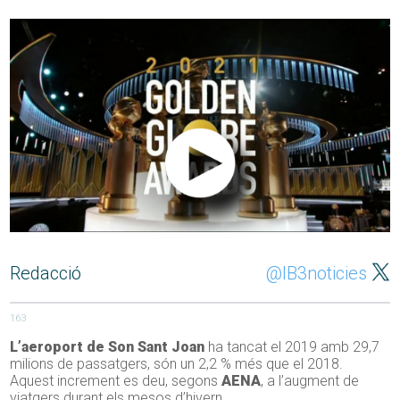
Redacció
@IB3noticies
163
L’aeroport de Son Sant Joan
ha tancat el 2019 amb 29,7
milions de passatgers, són un 2,2 % més que el 2018.
Aquest increment es deu, segons
AENA
, a l’augment de
viatgers durant els mesos d’hivern.