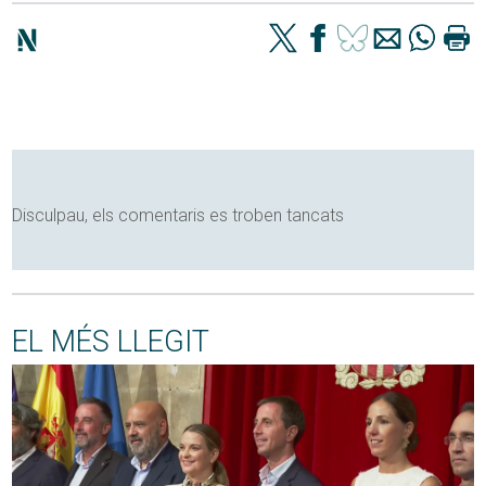
Disculpau, els comentaris es troben tancats
EL MÉS LLEGIT