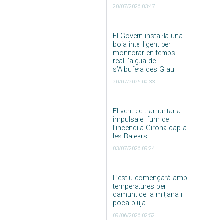
20/07/2026 03:47
El Govern instal·la una
boia intel·ligent per
monitorar en temps
real l’aigua de
s’Albufera des Grau
20/07/2026 09:33
El vent de tramuntana
impulsa el fum de
l’incendi a Girona cap a
les Balears
03/07/2026 09:24
L’estiu començarà amb
temperatures per
damunt de la mitjana i
poca pluja
09/06/2026 02:52