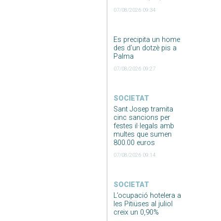
07/08/2026 09:34
Es precipita un home
des d’un dotzè pis a
Palma
07/08/2026 09:27
SOCIETAT
Sant Josep tramita
cinc sancions per
festes il·legals amb
multes que sumen
800.00 euros
07/08/2026 09:14
SOCIETAT
L’ocupació hotelera a
les Pitiüses al juliol
creix un 0,90%