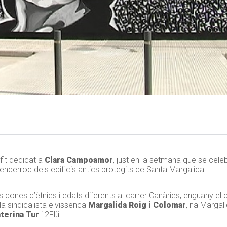
fit dedicat a
Clara Campoamor
, just en la setmana que se celeb
enderroc dels edificis antics protegits de Santa Margalida.
 dones d’ètnies i edats diferents al carrer Canàries, enguany el co
 la sindicalista eivissenca
Margalida Roig i Colomar
, na Margal
terina Tur
i 2Flü.