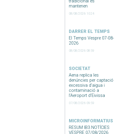
tradicional es
mantenen
08/08/2026 10:24
DARRER EL TEMPS
El Temps Vespre 07-08-
2026
08/08/2026 08:59
SOCIETAT
Aena replica les
denúncies per captació
excessiva d’aigua i
contaminació a
l’Aeroport d’Eivissa
07/08/2026 09:59
MICROINFORMATIUS
RESUM IB3 NOTÍCIES
VESPRE 07/08/2026