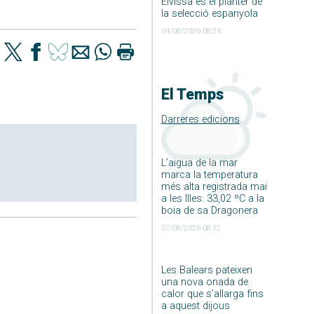
Eivissa és el planter de
la selecció espanyola
04/08/2026 08:24
El Temps
Darreres edicions
L’aigua de la mar
marca la temperatura
més alta registrada mai
a les Illes: 33,02 ºC a la
boia de sa Dragonera
07/08/2026 08:12
Les Balears pateixen
una nova onada de
calor que s’allarga fins
a aquest dijous