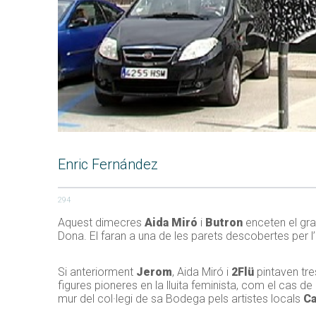
Enric Fernández
294
Aquest dimecres
Aida Miró
i
Butron
enceten el gra
Dona. El faran a una de les parets descobertes per l’
Si anteriorment
Jerom
, Aida Miró i
2Flü
pintaven tres
figures pioneres en la lluita feminista, com el cas de
mur del col·legi de sa Bodega pels artistes locals
Ca