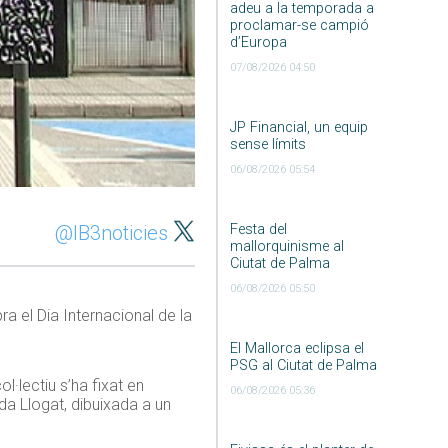
adeu a la temporada a
proclamar-se campió
d’Europa
07/08/2026 04:50
JP Financial, un equip
sense límits
06/08/2026 05:54
@IB3noticies
Festa del
mallorquinisme al
Ciutat de Palma
06/08/2026 05:50
ra el Dia Internacional de la
El Mallorca eclipsa el
PSG al Ciutat de Palma
l·lectiu s’ha fixat en
06/08/2026 05:36
ida Llogat, dibuixada a un