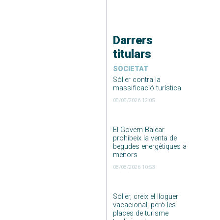
Darrers
titulars
SOCIETAT
Sóller contra la
massificació turística
08/08/2026 12:05
El Govern Balear
prohibeix la venta de
begudes energètiques a
menors
08/08/2026 10:53
Sóller, creix el lloguer
vacacional, però les
places de turisme