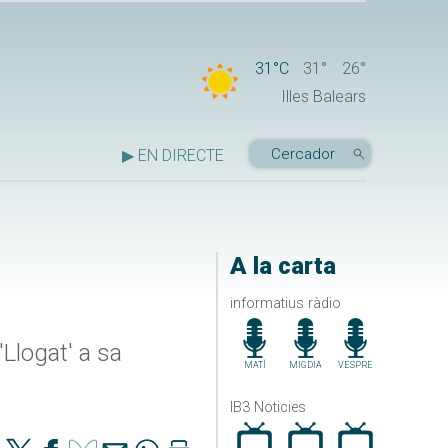
31°C
31°
26°
Illes Balears
▶ EN DIRECTE
A la carta
informatius ràdio
'Llogat' a sa
MATÍ
MIGDIA
VESPRE
IB3 Noticies