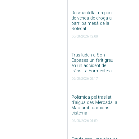
Desmantellat un punt
de venda de droga al
barri palmesà de la
Soledat
06/08/2026 12:00
Traslladen a Son
Espases un ferit greu
en un accident de
trànsit a Formentera
06/08/2026 02:17
Polèmica pel trasllat
d’aigua des Mercadal a
Maó amb camions
cisterna
06/08/2026 01:59