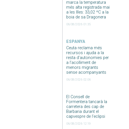
marca la temperatura
més alta registrada mai
a les Illes: 33,02 ºC a la
boia de sa Dragonera
06/08/2026 01:35
ESPANYA
Ceuta reclama més
recursos i ajuda a la
resta d’autonomies per
a l’acolliment de
menors migrants
sense acompanyants
06/08/2026 02:06
El Consell de
Formentera tancarà la
carretera des cap de
Barbaria durant el
capvespre de l’eclipsi
06/08/2026 12:19