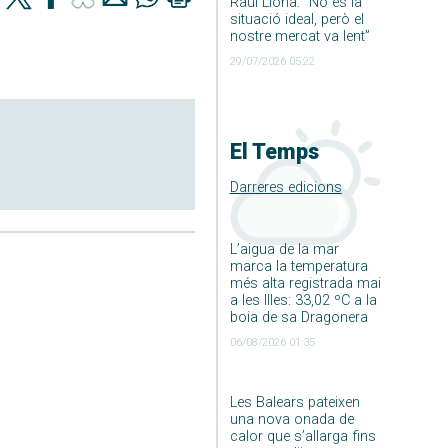
Raúl Llona: ”No és la
situació ideal, però el
nostre mercat va lent”
29/07/2026 05:22
El Temps
Darreres edicions
L’aigua de la mar
marca la temperatura
més alta registrada mai
a les Illes: 33,02 ºC a la
boia de sa Dragonera
06/08/2026 01:35
Les Balears pateixen
una nova onada de
calor que s’allarga fins