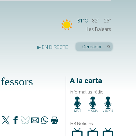
31°C
32°
25°
Illes Balears
▶ EN DIRECTE
fessors
A la carta
informatius ràdio
MATÍ
MIGDIA
VESPRE
IB3 Noticies