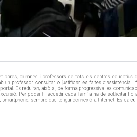
rnet pares, alumnes i professors de tots els centres educatius
un professor, consultar o justificar les faltes d’assistència i f
 portal. Es reduiran, això si, de forma progressiva les comunicac
xcursió. Per poder-hi accedir cada família ha de sol.licitar-ho 
let, smartphone, sempre que tengui connexió a Internet. Es calcu