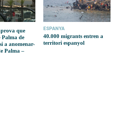
ESPANYA
 aprova que
40.000 migrants entren a
e Palma de
territori espanyol
si a anomenar-
de Palma –