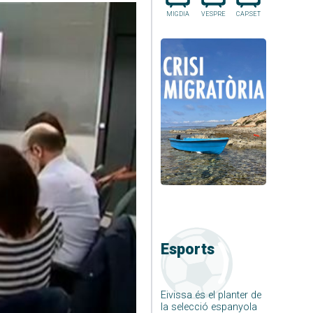
MIGDIA
VESPRE
CAP.SET
Esports
Eivissa és el planter de
la selecció espanyola