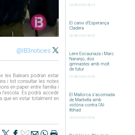
04/08/2026 08:24
El canvi d’Esperança
Cladera
02/08/2026 08:43
@IB3noticies
Leire Escauriaza i Marc
Naranjo, dos
gimnastes amb molt
de futur
 de les Balears podran estar
01/08/2026 05:59
ins i tot consultar les notes
ions en paper entre família i
a l’escola. Es podrà accedir
El Mallorca s’acomiada
la que en estar totalment en
de Marbella amb
victòria contra l’Al-
Ittihad
30/07/2026 03:56