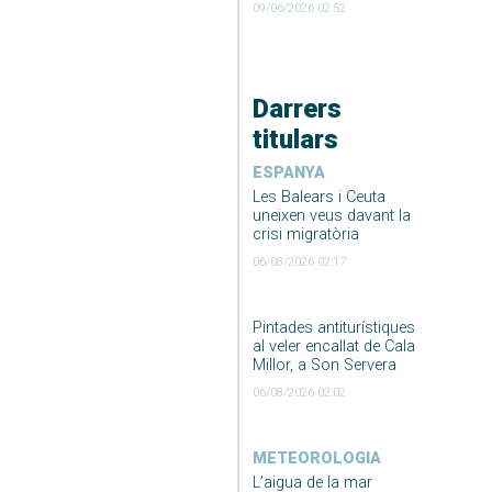
09/06/2026 02:52
Darrers
titulars
ESPANYA
Les Balears i Ceuta
uneixen veus davant la
crisi migratòria
06/08/2026 02:17
Pintades antiturístiques
al veler encallat de Cala
Millor, a Son Servera
06/08/2026 02:02
METEOROLOGIA
L’aigua de la mar