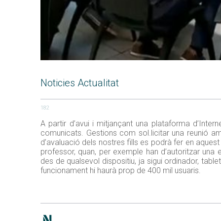
Noticies Actualitat
182
A partir d’avui i mitjançant una plataforma d’Inte
comunicats. Gestions com sol.licitar una reunió amb 
d’avaluació dels nostres fills es podrà fer en aquest
professor, quan, per exemple han d’autoritzar una e
des de qualsevol dispositiu, ja sigui ordinador, tab
funcionament hi haurà prop de 400 mil usuaris.