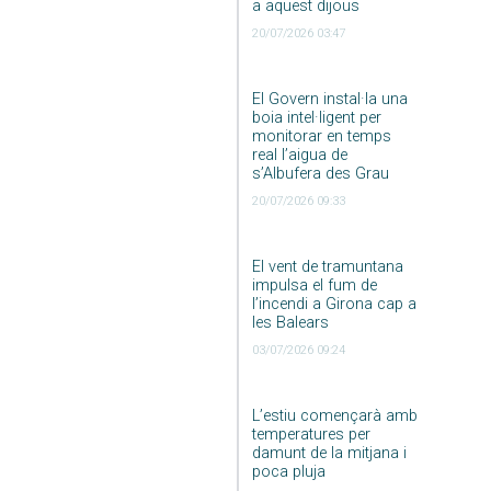
a aquest dijous
20/07/2026 03:47
El Govern instal·la una
boia intel·ligent per
monitorar en temps
real l’aigua de
s’Albufera des Grau
20/07/2026 09:33
El vent de tramuntana
impulsa el fum de
l’incendi a Girona cap a
les Balears
03/07/2026 09:24
L’estiu començarà amb
temperatures per
damunt de la mitjana i
poca pluja