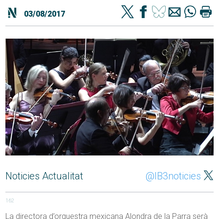
03/08/2017
Noticies Actualitat
@IB3noticies
162
La directora d’orquestra mexicana Alondra de la Parra serà