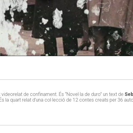
t videorelat de confinament. És “Novel·la de duro” un text de
Seb
 És la quart relat d’una col·lecció de 12 contes creats per 36 au