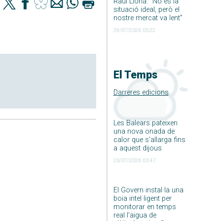
Raúl Llona: ”No és la
situació ideal, però el
nostre mercat va lent”
29/07/2026 05:22
El Temps
Darreres edicions
Les Balears pateixen
una nova onada de
calor que s’allarga fins
a aquest dijous
20/07/2026 03:47
El Govern instal·la una
boia intel·ligent per
monitorar en temps
real l’aigua de