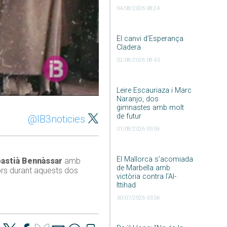
04/08/2026 08:24
El canvi d’Esperança
Cladera
02/08/2026 08:43
Leire Escauriaza i Marc
Naranjo, dos
gimnastes amb molt
de futur
@IB3noticies
01/08/2026 05:59
El Mallorca s’acomiada
astià Bennàssar
amb
de Marbella amb
tors durant aquests dos
victòria contra l’Al-
Ittihad
30/07/2026 03:56