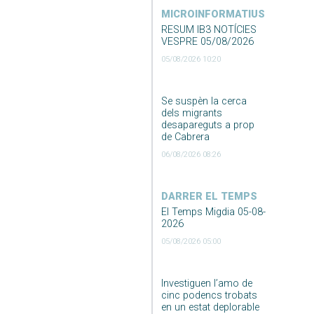
MICROINFORMATIUS
RESUM IB3 NOTÍCIES
VESPRE 05/08/2026
05/08/2026 10:20
Se suspèn la cerca
dels migrants
desapareguts a prop
de Cabrera
06/08/2026 08:26
DARRER EL TEMPS
El Temps Migdia 05-08-
2026
05/08/2026 05:00
Investiguen l’amo de
cinc podencs trobats
en un estat deplorable