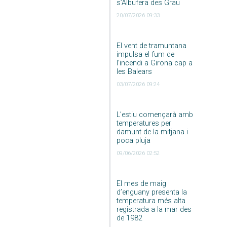
s’Albufera des Grau
20/07/2026 09:33
El vent de tramuntana
impulsa el fum de
l’incendi a Girona cap a
les Balears
03/07/2026 09:24
L’estiu començarà amb
temperatures per
damunt de la mitjana i
poca pluja
09/06/2026 02:52
El mes de maig
d’enguany presenta la
temperatura més alta
registrada a la mar des
de 1982