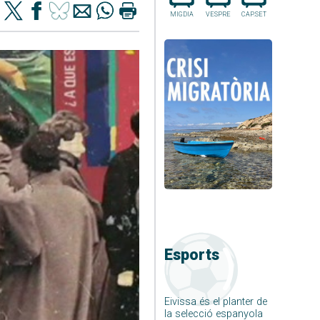
MIGDIA
VESPRE
CAP.SET
Esports
Eivissa és el planter de
la selecció espanyola