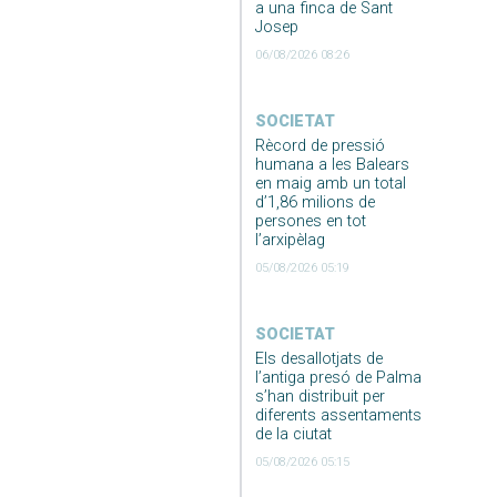
a una finca de Sant
Josep
06/08/2026 08:26
SOCIETAT
Rècord de pressió
humana a les Balears
en maig amb un total
d’1,86 milions de
persones en tot
l’arxipèlag
05/08/2026 05:19
SOCIETAT
Els desallotjats de
l’antiga presó de Palma
s’han distribuit per
diferents assentaments
de la ciutat
05/08/2026 05:15