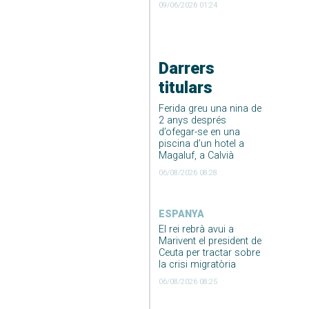
09/06/2026 01:24
Darrers
titulars
Ferida greu una nina de
2 anys després
d’ofegar-se en una
piscina d’un hotel a
Magaluf, a Calvià
06/08/2026 08:28
ESPANYA
El rei rebrà avui a
Marivent el president de
Ceuta per tractar sobre
la crisi migratòria
06/08/2026 08:25