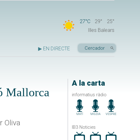
27°C
29°
25°
Illes Balears
▶ EN DIRECTE
A la carta
ió Mallorca
informatius ràdio
MATÍ
MIGDIA
VESPRE
r Oliva
IB3 Noticies