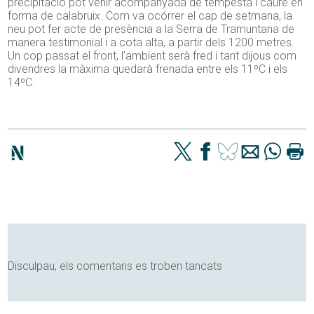
precipitació pot venir acompanyada de tempesta i caure en
forma de calabruix. Com va ocórrer el cap de setmana, la
neu pot fer acte de presència a la Serra de Tramuntana de
manera testimonial i a cota alta, a partir dels 1200 metres.
Un cop passat el front, l’ambient serà fred i tant dijous com
divendres la màxima quedarà frenada entre els 11ºC i els
14ºC.
Disculpau, els comentaris es troben tancats