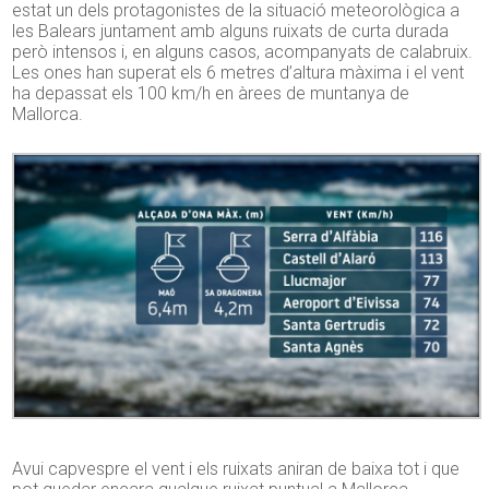
estat un dels protagonistes de la situació meteorològica a
les Balears juntament amb alguns ruixats de curta durada
però intensos i, en alguns casos, acompanyats de calabruix.
Les ones han superat els 6 metres d’altura màxima i el vent
ha depassat els 100 km/h en àrees de muntanya de
Mallorca.
Avui capvespre el vent i els ruixats aniran de baixa tot i que