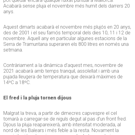
pot quedar encara qualque ruixat puntual a Mallorca.
Acabarà sense pluja el novembre més humit dels darrers 20
anys.
Aquest dimarts acabarà el novembre més plujós en 20 anys,
des de 2001 i el seu famós temporal dels dies 10, 11 i 12 de
novembre. Aquell any en particular algunes estacions de la
Serra de Tramuntana superaren els 800 litres en només una
setmana.
Contràriament a la dinàmica d’aquest mes, novembre de
2021 acabarà amb temps tranquil, assolellat i amb una
pujada lleugera de temperatura que deixarà màximes de
14ºC a 18ºC.
El fred i la pluja tornen dijous
Malgrat la treva, a partir de dimecres capvespre el cel
tornarà a carregar-se de niguls degut al pas d’un front fred.
Dijous la pluja reapareixerà, amb intensitat moderada, al
nord de les Balears i més feble a la resta. Novament la