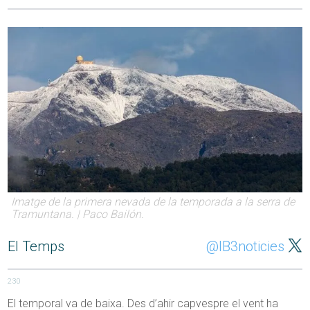
Imatge de la primera nevada de la temporada a la serra de
Tramuntana. | Paco Bailón.
El Temps
@IB3noticies
230
El temporal va de baixa. Des d’ahir capvespre el vent ha