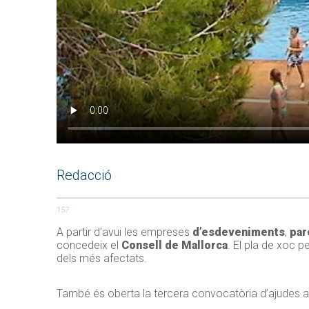
Redacció
157
A partir d’avui les empreses
d’esdeveniments
,
par
concedeix el
Consell de Mallorca
. El pla de xoc pe
dels més afectats.
També és oberta la tercera convocatòria d’ajudes a