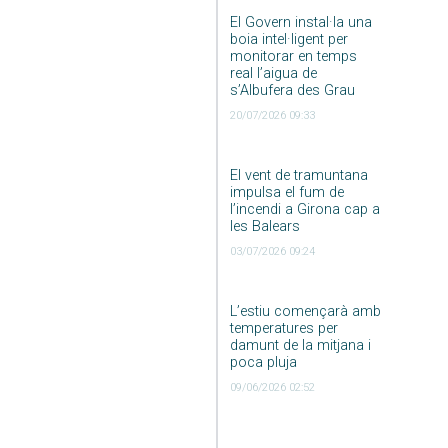
El Govern instal·la una
boia intel·ligent per
monitorar en temps
real l’aigua de
s’Albufera des Grau
20/07/2026 09:33
El vent de tramuntana
impulsa el fum de
l’incendi a Girona cap a
les Balears
03/07/2026 09:24
L’estiu començarà amb
temperatures per
damunt de la mitjana i
poca pluja
09/06/2026 02:52