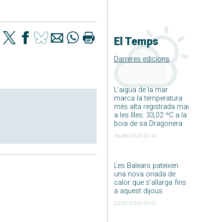
El Temps
Darreres edicions
L’aigua de la mar
marca la temperatura
més alta registrada mai
a les Illes: 33,02 ºC a la
boia de sa Dragonera
06/08/2026 02:44
Les Balears pateixen
una nova onada de
calor que s’allarga fins
a aquest dijous
20/07/2026 03:47