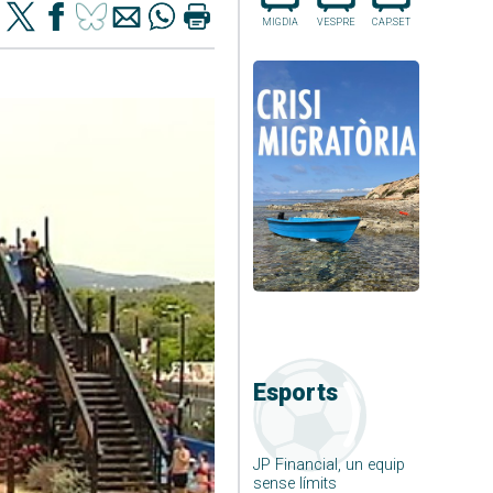
MIGDIA
VESPRE
CAP.SET
Esports
JP Financial, un equip
sense límits