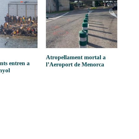
Atropellament mortal a
nts entren a
l’Aeroport de Menorca
anyol