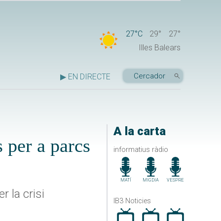
27°C
29°
27°
Illes Balears
▶ EN DIRECTE
A la carta
 per a parcs
informatius ràdio
MATÍ
MIGDIA
VESPRE
 la crisi
IB3 Noticies