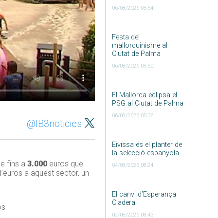
06/08/2026 05:54
Festa del
mallorquinisme al
Ciutat de Palma
06/08/2026 05:50
El Mallorca eclipsa el
PSG al Ciutat de Palma
06/08/2026 05:36
@IB3noticies
Eivissa és el planter de
la selecció espanyola
e fins a
3.000
euros que
04/08/2026 08:24
 d’euros a aquest sector, un
El canvi d’Esperança
Cladera
os
02/08/2026 08:43