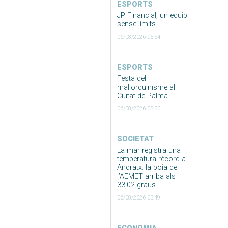
ESPORTS
JP Financial, un equip
sense límits
06/08/2026 05:54
ESPORTS
Festa del
mallorquinisme al
Ciutat de Palma
06/08/2026 05:50
SOCIETAT
La mar registra una
temperatura rècord a
Andratx: la boia de
l’AEMET arriba als
33,02 graus
06/08/2026 03:49