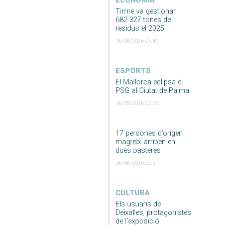
ECONOMIA
Tirme va gestionar
682.327 tones de
residus el 2025
06/08/2026 05:46
ESPORTS
El Mallorca eclipsa el
PSG al Ciutat de Palma
06/08/2026 05:36
17 persones d’origen
magrebí arriben en
dues pasteres
06/08/2026 05:31
CULTURA
Els usuaris de
Deixalles, protagonistes
de l’exposició