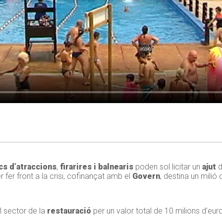
cs d’atraccions
,
firarires i balnearis
poden sol·licitar un
ajut
d
r fer front a la crisi, cofinançat amb el
Govern
, destina un milió
l sector de la
restauració
per un valor total de 10 milions d’eur