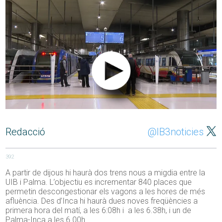
Redacció
@IB3noticies
392
A partir de dijous hi haurà dos trens nous a migdia entre la
UIB i Palma. L’objectiu es incrementar 840 places que
permetin descongestionar els vagons a les hores de més
afluència. Des d’Inca hi haurà dues noves freqüències a
primera hora del matí, a les 6:08h i a les 6.38h, i un de
Palma-Inca a les 6.00h.