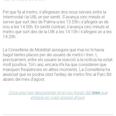
Pel que fa al metro, s’afegeixen dos nous serveis entre la
Intermodal i la UIB, un per sentit. S’avança cinc minuts el
servei que surt des de Palma a les 13.55h i s’afegeix un de
nou a les 14.00h. En sentit contrari, s’avança cinc minuts el
metro que surt des de la UIB a les 14.15h i s’afegeix un a les
14.20h.
La Conselleria de Mobilitat assegura que mai no hi havia
hagut tantes places per als usuaris de metro i tren. I,
precisament, entre els usuaris la reacció a la notícia ha estat
molt positiva. Tot i així, encara n’hi ha que consideren que
manquen freqüències en altres moments. La Conselleria ha
anunciat que es podria obrir l’enllaç de metro fins al Parc Bit
abans del mes d’agost.
Clica aquí per descarregar-te el nou horari del
tren
que
entrarà en vigor aquest dijous