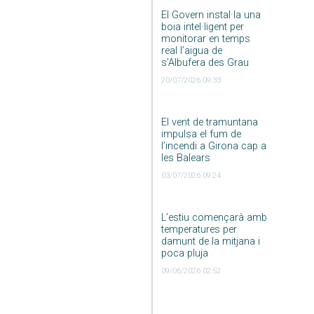
El Govern instal·la una
boia intel·ligent per
monitorar en temps
real l’aigua de
s’Albufera des Grau
20/07/2026 09:33
El vent de tramuntana
impulsa el fum de
l’incendi a Girona cap a
les Balears
03/07/2026 09:24
L’estiu començarà amb
temperatures per
damunt de la mitjana i
poca pluja
09/06/2026 02:52