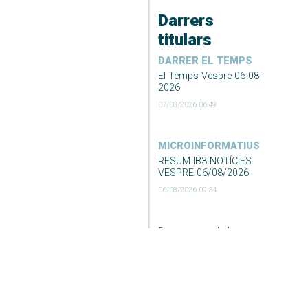
Darrers
titulars
DARRER EL TEMPS
El Temps Vespre 06-08-
2026
07/08/2026 06:49
MICROINFORMATIUS
RESUM IB3 NOTÍCIES
VESPRE 06/08/2026
06/08/2026 09:34
Desconvocada la vaga
de neteja i recollida de
fems de Formentera
06/08/2026 09:23