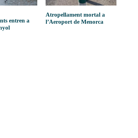
Atropellament mortal a
nts entren a
l’Aeroport de Menorca
anyol