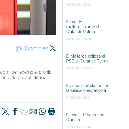
06/08/2026 05:54
Festa del
mallorquinisme al
Ciutat de Palma
06/08/2026 05:50
@IB3noticies
El Mallorca eclipsa el
PSG al Ciutat de Palma
06/08/2026 05:36
com, per exemple, prohibir
mbé està previst eliminar
Eivissa és el planter de
la selecció espanyola
04/08/2026 08:24
El canvi d’Esperança
Cladera
02/08/2026 08:43