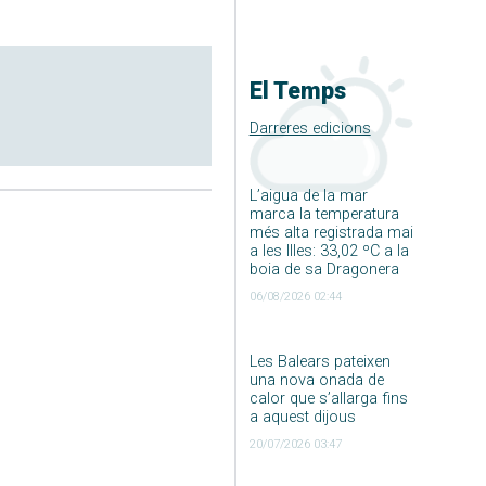
El Temps
Darreres edicions
L’aigua de la mar
marca la temperatura
més alta registrada mai
a les Illes: 33,02 ºC a la
boia de sa Dragonera
06/08/2026 02:44
Les Balears pateixen
una nova onada de
calor que s’allarga fins
a aquest dijous
20/07/2026 03:47