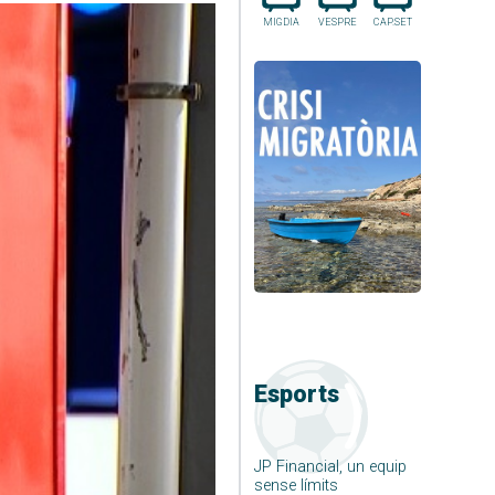
MIGDIA
VESPRE
CAP.SET
Esports
JP Financial, un equip
sense límits