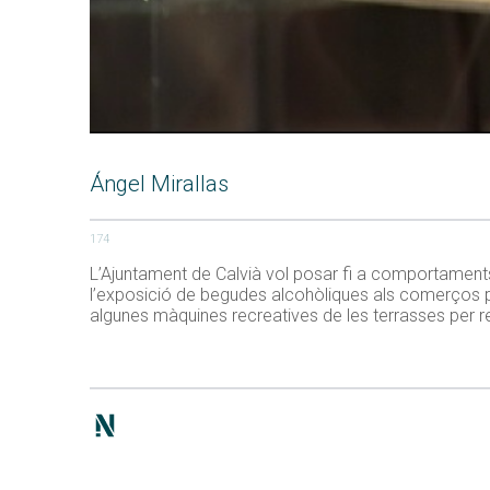
Ángel Mirallas
174
L’Ajuntament de Calvià vol posar fi a comportament
l’exposició de begudes alcohòliques als comerços per 
algunes màquines recreatives de les terrasses per red