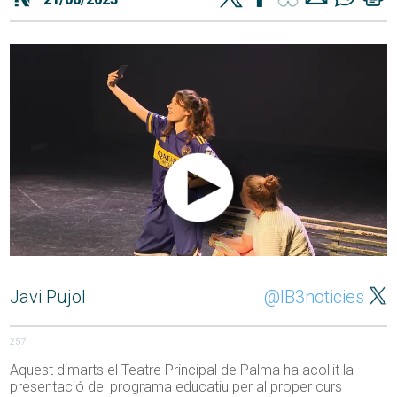
Javi Pujol
@IB3noticies
257
Aquest dimarts el Teatre Principal de Palma ha acollit la
presentació del programa educatiu per al proper curs