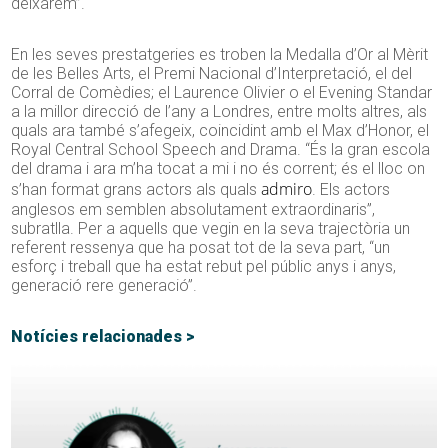
deixarem”.
En les seves prestatgeries es troben la Medalla d’Or al Mèrit
de les Belles Arts, el Premi Nacional d’Interpretació, el del
Corral de Comèdies; el Laurence Olivier o el Evening
Standar
a la millor direcció de l’any a Londres, entre molts altres, als
quals ara també s’afegeix, coincidint amb el Max d’Honor, el
Royal Central School Speech and Drama. “És la gran escola
del drama i ara m’ha tocat a mi i no és corrent; és el lloc on
admiro
s’han format grans actors als quals
. Els actors
anglesos em semblen absolutament extraordinaris”,
subratlla. Per a aquells que vegin en la seva trajectòria un
referent ressenya que ha posat tot de la seva part, “un
esforç i treball que ha estat rebut pel públic anys i anys,
generació rere generació”.
Notícies relacionades >