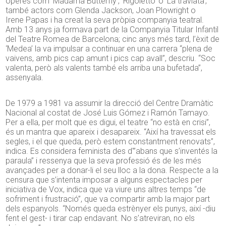
òperes com ‘Madama Butterfly’, ‘Rigoletto’ o ‘La traviata’;
també actors com Glenda Jackson, Joan
Plowright
o
Irene
Papas
i ha creat la seva pròpia companyia teatral.
Amb
13
anys ja formava part de la Companyia Titular Infantil
del Teatre Romea de Barcelona; cinc anys més tard, l’èxit de
‘Medea’ la va impulsar a continuar en una carrera “plena de
vaivens, amb pics cap amunt i pics cap avall”, descriu. “Soc
valenta, però als valents també els arriba una bufetada”,
assenyala.
De 1979 a 1981 va assumir la direcció del Centre Dramàtic
Nacional al costat de José Luis Gómez i
Ramón
Tamayo
.
Per a ella, per molt que es digui, el teatre “no està en crisi”,
és un mantra que apareix i desapareix. “Així ha travessat els
segles, i el que queda, però estem constantment renovats”,
indica. Es considera feminista des d'”abans que s’inventés la
paraula” i ressenya que la seva professió és de les més
avançades per a donar-li el seu lloc a la dona. Respecte a la
censura que s’intenta imposar a alguns espectacles per
iniciativa de Vox, indica que va viure uns altres temps “de
sofriment i frustració”, que va compartir amb la major part
dels espanyols. “Només queda estrènyer els punys, així -diu
fent el gest- i tirar cap endavant. No s’atreviran, no els