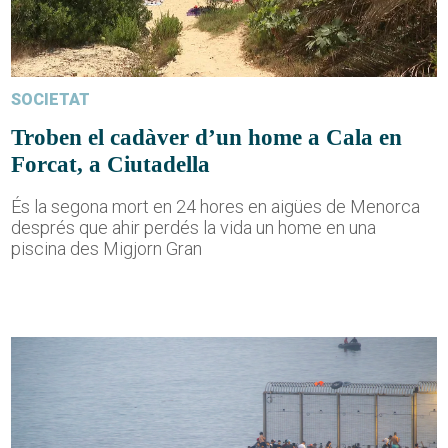
SOCIETAT
Troben el cadàver d’un home a Cala en
Forcat, a Ciutadella
És la segona mort en 24 hores en aigües de Menorca
després que ahir perdés la vida un home en una
piscina des Migjorn Gran