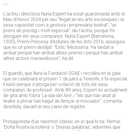
363
L’actriu i directora Núria Espert ha estat guardonada amb el
Max d’Honor 2024 pel seu “llegat en les arts escèniques i la
seva capacitat com a gestora i empresària teatral”, “un
premi de prestigi i molt especial”, diu l’actriu, perquè l’hi
atorguen els seus companys. Núria Espert (Barcelona,
1935), Premi Princesa d’Astúries de les Arts 2016, assegura
que és un premi desitjat. “Estic felicíssima. Ha tardat a
arribar perquè han arribat altres premis i perquè han arribat
altres actors meravellosos”, ha dit.
El guardó, que lliura la Fundació SGAE i recollirà en la gala
que se celebrarà el pròxim 1 de juliol a Tenerife, li fa especial
il·lusió perquè s’atorga per votació de tots els seus
companys de professió. Amb
89
anys, Espert és actualment
de gira amb l’obra ‘La
isla
del Aire’, i “els que han anat al
teatre a plorar han hagut de llençar el mocador”, comenta
divertida, davant el seu canvi de registre.
Protagonista d’un repertori clàssic en el qual hi ha ‘
Yerma
‘,
‘
Doña
Rosita
la soltera’ o ‘
Divinas
palabras
‘, adverteix que