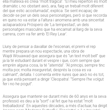
ella mateixa es creia “molt tràgica”. “El meu repertori és molt
dramàtic i, no obstant això, ara, faig un treball molt diferent
del que estic acostumada”, explica. Se sent incapaç de
decidir-se per un dels seus personatges, però sí que recorda
en quins no va estar a l’altura i anomena amb una sinceritat
aclaparadora
Próspero
de ‘La
tempestad
‘, un dels
personatges masculins que ha encarnat al llarg de la seva
carrera, com va fer amb ‘El
Rey Lear
‘.
Lluny de pensar a davallar de l’escenari, el premi el rep
mentre prepara un nou espectacle, una obra de
Wajdi
Wouawad
que assegura que és “un text molt bell” que
ja la té estudiant durant el vespre i que, com sempre que
emprèn alguna cosa, la té “aterrida”. “Al principi, sempre tinc
molta por, molta inseguretat, després la cosa es va
calmant”, detalla. I comenta entre riures que això no és tot,
ja que està pensant a dirigir ‘Cleopatra’: “Sempre l’he volgut
fer i no he pogut”.
Assegura que mantenir-se durant més de
60
anys en la seva
professió es deu a la “sort” i al fet que ha estat “molt
treballadora”. En aquestes dècades, a més d’actuar, ha dirigit