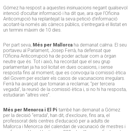
Gómez ha respost a aquestes insinuacions negant qualsevol
intenció d’ocultar informació i ha dit que, ara que l’Oficina
Anticorrupció ha replantejat la seva petició d’informació
acotant-la només als càrrecs públics, s’entregarà el llistat en
un termini màxim de 10 dies.
Per part seva,
Més per Mallorca
ha demanat calma. El seu
portaveu al Parlament, Josep Ferrà, ha defensat que
l’Oficina Anticorrupció ha de poder actuar com a òrgan
neutre que és. Tot i això, ha recordat que el seu grup
parlamentari ja ha sol·licitat en dues ocasions, i sense
resposta fins al moment, que es convoqui la comissió ètica
del Govern per esclarir els casos de vacunacions irregulars.
Ferrà ha avançat que tornaran a reclamar, “per tercera
vegada”, la reunió de la comissió ètica i, si no hi ha resposta,
estudiaran “altres vies”.
Més per Menorca i El Pi
també han demanat a Gómez
per la decisió “errada”, han dit, d’excloure, fins ara, el
professorat dels centres d’educació per a adults de
Mallorca i Menorca del calendari de vacunació de mestres i