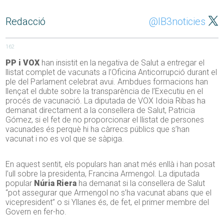
Redacció
@IB3noticies
162
PP i VOX
han insistit en la negativa de Salut a entregar el
llistat complet de vacunats a l’Oficina Anticorrupció durant el
ple del Parlament celebrat avui. Ambdues formacions han
llençat el dubte sobre la transparència de l’Executiu en el
procés de vacunació. La diputada de VOX Idoia Ribas ha
demanat directament a la consellera de Salut, Patricia
Gómez, si el fet de no proporcionar el llistat de persones
vacunades és perquè hi ha càrrecs públics que s’han
vacunat i no es vol que se sàpiga.
En aquest sentit, els populars han anat més enllà i han posat
l’ull sobre la presidenta, Francina Armengol. La diputada
popular
Núria Riera
ha demanat si la consellera de Salut
“pot assegurar que Armengol no s’ha vacunat abans que el
vicepresident” o si Yllanes és, de fet, el primer membre del
Govern en fer-ho.