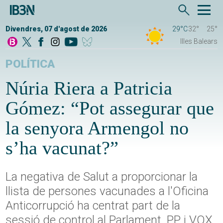
Divendres, 07 d'agost de 2026
29°C
32°
25°
Illes Balears
POLÍTICA
Núria Riera a Patricia
Gómez: “Pot assegurar que
la senyora Armengol no
s’ha vacunat?”
La negativa de Salut a proporcionar la
llista de persones vacunades a l'Oficina
Anticorrupció ha centrat part de la
sessió de control al Parlament. PP i VOX