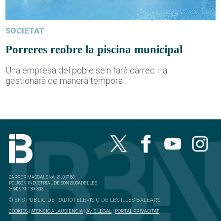
SOCIETAT
Porreres reobre la piscina municipal
Una empresa del poble se'n farà càrrec i la
gestionarà de manera temporal
CARRER MAGDALENA, 21, 07180
POLÍGON INDUSTRIAL DE SON BUGADELLES
(+34) 971 139 333
© ENS PÚBLIC DE RADIOTELEVISIÓ DE LES ILLES BALEARS
COOKIES
|
ATENCIÓ A L'AUDIÈNCIA
|
AVÍS LEGAL
|
PORTAL PRIVACITAT