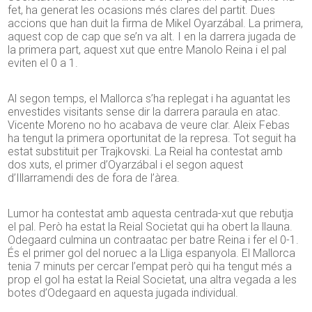
fet, ha generat les ocasions més clares del partit. Dues
accions que han duit la firma de Mikel Oyarzábal. La primera,
aquest cop de cap que se’n va alt. I en la darrera jugada de
la primera part, aquest xut que entre Manolo Reina i el pal
eviten el 0 a 1.
Al segon temps, el Mallorca s’ha replegat i ha aguantat les
envestides visitants sense dir la darrera paraula en atac.
Vicente Moreno no ho acabava de veure clar. Aleix Febas
ha tengut la primera oportunitat de la represa. Tot seguit ha
estat substituit per Trajkovski. La Reial ha contestat amb
dos xuts, el primer d’Oyarzábal i el segon aquest
d’Illarramendi des de fora de l’àrea.
Lumor ha contestat amb aquesta centrada-xut que rebutja
el pal. Però ha estat la Reial Societat qui ha obert la llauna.
Odegaard culmina un contraatac per batre Reina i fer el 0-1.
És el primer gol del noruec a la Lliga espanyola. El Mallorca
tenia 7 minuts per cercar l’empat però qui ha tengut més a
prop el gol ha estat la Reial Societat, una altra vegada a les
botes d’Odegaard en aquesta jugada individual.