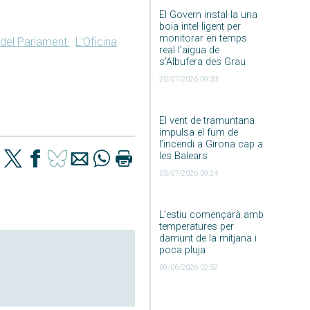
El Govern instal·la una
boia intel·ligent per
monitorar en temps
i del Parlament
L’Oficina
real l’aigua de
s’Albufera des Grau
20/07/2026 09:33
El vent de tramuntana
impulsa el fum de
l’incendi a Girona cap a
les Balears
03/07/2026 09:24
L’estiu començarà amb
temperatures per
damunt de la mitjana i
poca pluja
09/06/2026 02:52