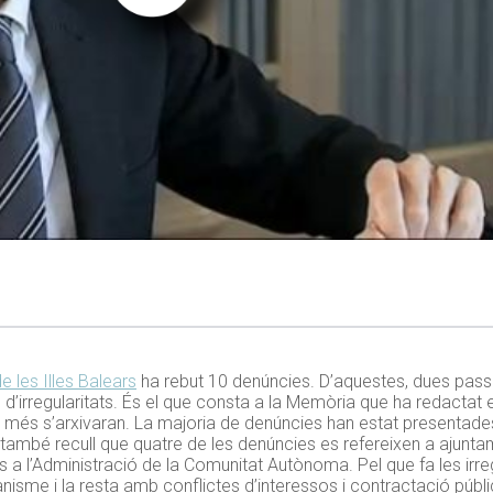
e les Illes Balears
ha rebut 10 denúncies. D’aquestes, dues pass
 d’irregularitats. És el que consta a la Memòria que ha redactat el
més s’arxivaran. La majoria de denúncies han estat presentades 
nt també recull que quatre de les denúncies es refereixen a ajunt
les a l’Administració de la Comunitat Autònoma. Pel que fa les irr
banisme i la resta amb conflictes d’interessos i contractació públi