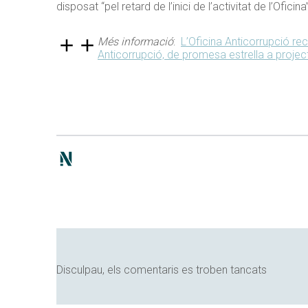
disposat “pel retard de l’inici de l’activitat de l’Oficina”
Més informació
:
L’Oficina Anticorrupció re
Anticorrupció, de promesa estrella a projec
Disculpau, els comentaris es troben tancats