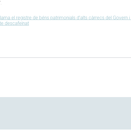
.
clama el registre de béns patrimonials d’alts càrrecs del Govern 
te descafeïnat