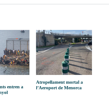
Atropellament mortal a
nts entren a
l’Aeroport de Menorca
anyol