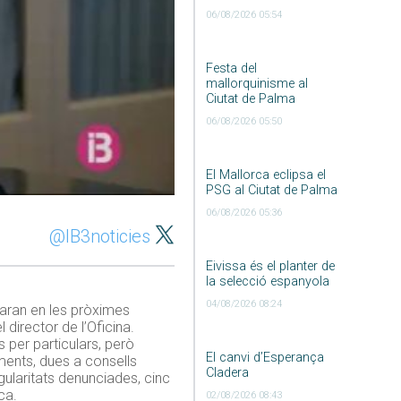
06/08/2026 05:54
Festa del
mallorquinisme al
Ciutat de Palma
06/08/2026 05:50
El Mallorca eclipsa el
PSG al Ciutat de Palma
06/08/2026 05:36
@IB3noticies
Eivissa és el planter de
la selecció espanyola
04/08/2026 08:24
aran en les pròximes
 director de l’Oficina.
per particulars, però
El canvi d’Esperança
aments, dues a consells
Cladera
egularitats denunciades, cinc
ca.
02/08/2026 08:43