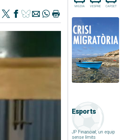
MIGDIA
VESPRE
CAP.SET
Esports
JP Financial, un equip
sense límits