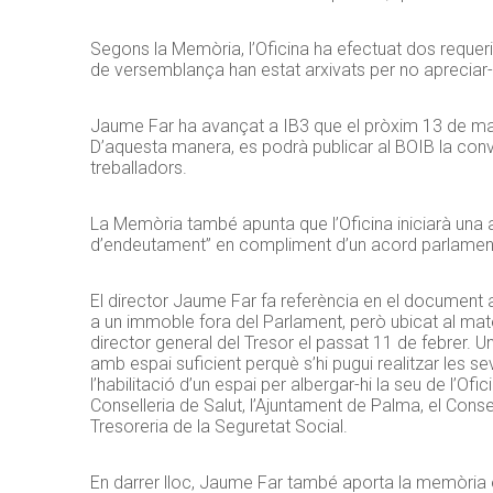
Segons la Memòria, l’Oficina ha efectuat dos requeri
de versemblança han estat arxivats per no apreciar-s’
Jaume Far ha avançat a IB3 que el pròxim 13 de març
D’aquesta manera, es podrà publicar al BOIB la conv
treballadors.
La Memòria també apunta que l’Oficina iniciarà una a
d’endeutament” en compliment d’un acord parlament
El director Jaume Far fa referència en el document a
a un immoble fora del Parlament, però ubicat al mate
director general del Tresor el passat 11 de febrer. Un
amb espai suficient perquè s’hi pugui realitzar les 
l’habilitació d’un espai per albergar-hi la seu de l’Of
Conselleria de Salut, l’Ajuntament de Palma, el Consel
Tresoreria de la Seguretat Social.
En darrer lloc, Jaume Far també aporta la memòria