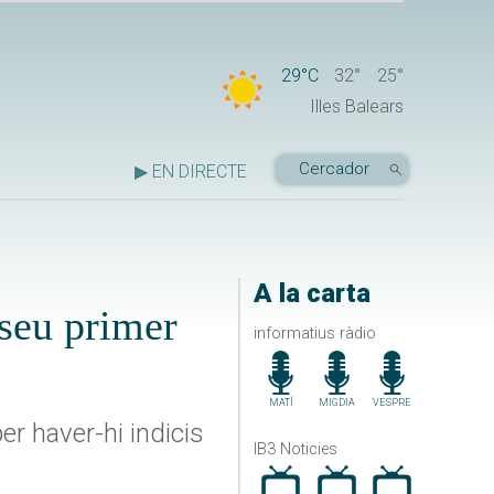
29°C
32°
25°
Illes Balears
▶ EN DIRECTE
A la carta
 seu primer
informatius ràdio
MATÍ
MIGDIA
VESPRE
r haver-hi indicis
IB3 Noticies