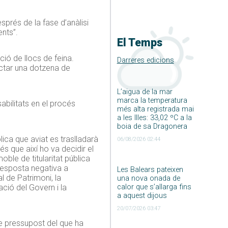
sprés de la fase d’anàlisi
ents”.
El Temps
ió de llocs de feina.
Darreres edicions
actar una dotzena de
L’aigua de la mar
marca la temperatura
abilitats en el procés
més alta registrada mai
a les Illes: 33,02 ºC a la
boia de sa Dragonera
ica que aviat es traslladarà
06/08/2026 02:44
s que així ho va decidir el
oble de titularitat pública
 resposta negativa a
Les Balears pateixen
al de Patrimoni, la
una nova onada de
ació del Govern i la
calor que s’allarga fins
a aquest dijous
20/07/2026 03:47
 pressupost del que ha