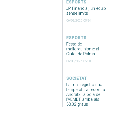
ESPORTS
JP Financial, un equip
sense límits
06/08/2026 05:54
ESPORTS
Festa del
mallorquinisme al
Ciutat de Palma
06/08/2026 05:50
SOCIETAT
La mar registra una
temperatura rècord a
Andratx: la boia de
l’AEMET arriba als
33,02 graus
06/08/2026 03:49
ECONOMIA