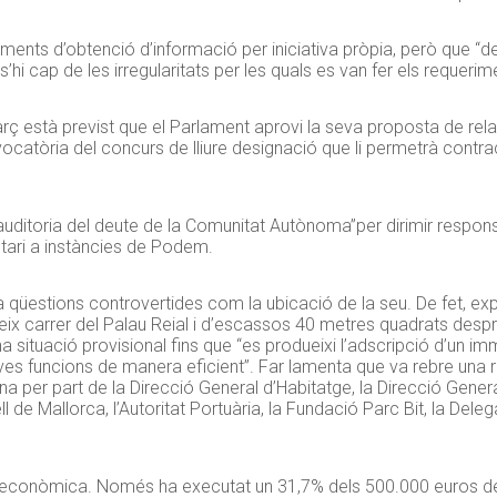
ments d’obtenció d’informació per iniciativa pròpia, però que “de
hi cap de les irregularitats per les quals es van fer els requerim
 està previst que el Parlament aprovi la seva proposta de relac
ocatòria del concurs de lliure designació que li permetrà contr
uditoria del deute de la Comunitat Autònoma”per dirimir respons
ari a instàncies de Podem.
 qüestions controvertides com la ubicació de la seu. De fet, expl
ix carrer del Palau Reial i d’escassos 40 metres quadrats despré
a situació provisional fins que “es produeixi l’adscripció d’un imm
seves funcions de manera eficient”. Far lamenta que va rebre una
icina per part de la Direcció General d’Habitatge, la Direcció Gener
l de Mallorca, l’Autoritat Portuària, la Fundació Parc Bit, la Deleg
 econòmica. Només ha executat un 31,7% dels 500.000 euros de