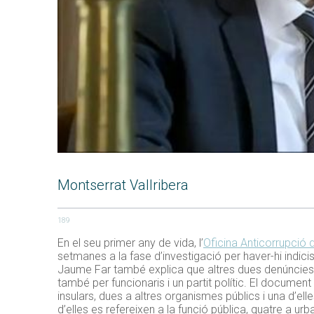
Montserrat Vallribera
189
En el seu primer any de vida, l’
Oficina Anticorrupció d
setmanes a la fase d’investigació per haver-hi indicis
Jaume Far també explica que altres dues denúncies 
també per funcionaris i un partit polític. El docume
insulars, dues a altres organismes públics i una d’el
d’elles es refereixen a la funció pública, quatre a ur