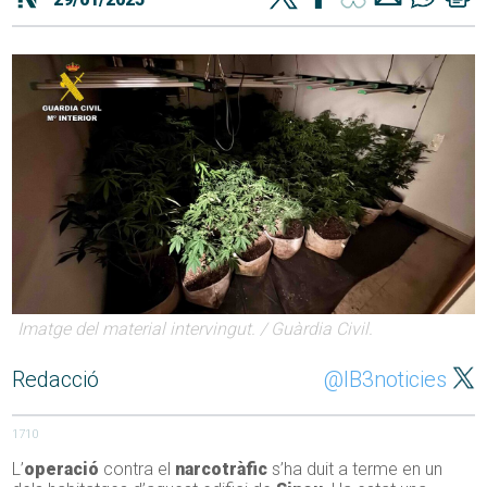
Imatge del material intervingut. / Guàrdia Civil.
Redacció
@IB3noticies
1710
L’
operació
contra el
narcotràfic
s’ha duit a terme en un