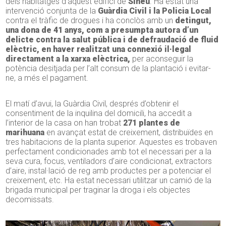
dels habitatges d’aquest edifici de
Sineu
. Ha estat una
intervenció conjunta de la
Guàrdia Civil i la Policia Local
contra el tràfic de drogues i ha conclòs amb un
detingut,
una dona de 41 anys, com a presumpta autora d’un
delicte contra la salut pública i de defraudació de fluid
elèctric, en haver realitzat una connexió il·legal
directament a la xarxa elèctrica,
per aconseguir la
potència desitjada per l’alt consum de la plantació i evitar-
ne, a més el pagament.
El matí d’avui, la Guàrdia Civil, després d’obtenir el
consentiment de la inquilina del domicili, ha accedit a
l’interior de la casa on han trobat
271 plantes de
marihuana
en avançat estat de creixement, distribuïdes en
tres habitacions de la planta superior. Aquestes es trobaven
perfectament condicionades amb tot el necessari per a la
seva cura, focus, ventiladors d’aire condicionat, extractors
d’aire, instal·lació de reg amb productes per a potenciar el
creixement, etc. Ha estat necessari utilitzar un camió de la
brigada municipal per traginar la droga i els objectes
decomissats.