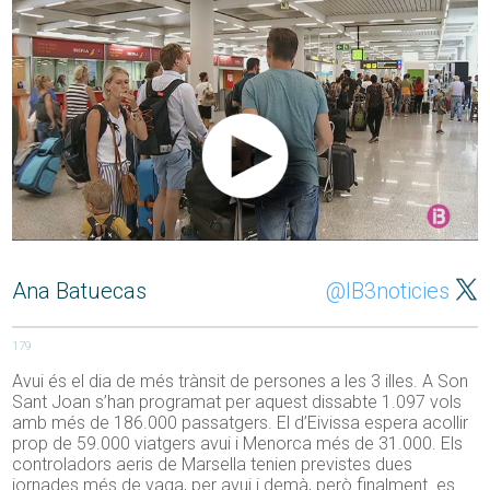
Ana Batuecas
@IB3noticies
179
Avui és el dia de més trànsit de persones a les 3 illes. A Son
Sant Joan s’han programat per aquest dissabte 1.097 vols
amb més de 186.000 passatgers. El d’Eivissa espera acollir
prop de 59.000 viatgers avui i Menorca més de 31.000. Els
controladors aeris de Marsella tenien previstes dues
jornades més de vaga, per avui i demà, però finalment es