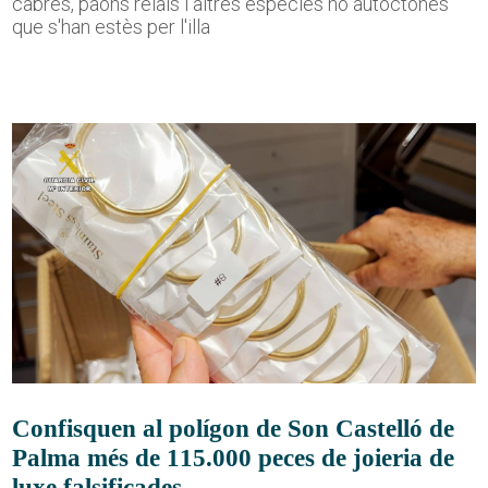
cabres, paons reials i altres espècies no autòctones
que s'han estès per l'illa
Confisquen al polígon de Son Castelló de
Palma més de 115.000 peces de joieria de
luxe falsificades