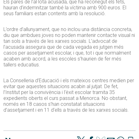
Els pares de l’al·lota acusada, que ha reconegut els fets,
hauran d’indemnitzar també la víctima amb 900 euros. El
seus familiars estan contents amb la resolució.
L’ordre d’allunyament, que no inclou una distància concreta,
diu que ambdues joves no poden mantenir contacte visual ni
tan sols a través de les xarxes socials. L’advocat de
l’acusada assegura que de cada vegada es jutgen més
casos per assetjament escolar, i que, tot i que normalment
acaben amb acord, a les escoles s’haurien de fer més
tallers educatius.
La Conselleria d’Educació i els mateixos centres medien per
evitar que aquestes situacions acabin al jutjat. De fet,
l’Institut per la convivència i l’èxit escolar tramita 35
expedients oberts el curs passat a Menorca. No obstant,
només en 18 casos s’han constatat situacions
d’assetjament i en 11 d’ells a través de les xarxes socials.