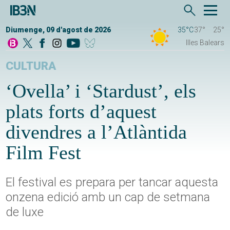
Diumenge, 09 d'agost de 2026
35°C
37°
25°
Illes Balears
CULTURA
‘Ovella’ i ‘Stardust’, els
plats forts d’aquest
divendres a l’Atlàntida
Film Fest
El festival es prepara per tancar aquesta
onzena edició amb un cap de setmana
de luxe