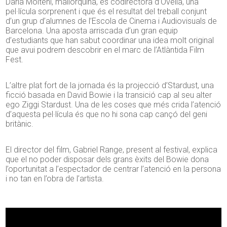
Daria Molteni, mallorquina, és codirectora d’Ovella, una
pel·lícula sorprenent i que és el resultat del treball conjunt
d’un grup d’alumnes de l’Escola de Cinema i Audiovisuals de
Barcelona. Una aposta arriscada d’un gran equip
d’estudiants que han sabut coordinar una idea molt original
que avui podrem descobrir en el marc de l’Atlàntida Film
Fest.
L’altre plat fort de la jornada és la projecció d’Stardust, una
ficció basada en David Bowie i la transició cap al seu alter
ego Ziggi Stardust. Una de les coses que més crida l’atenció
d’aquesta pel·lícula és que no hi sona cap cançó del geni
britànic.
El director del film, Gabriel Range, present al festival, explica
que el no poder disposar dels grans èxits del Bowie dona
l’oportunitat a l’espectador de centrar l’atenció en la persona
i no tan en l’obra de l’artista.