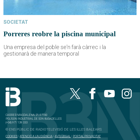
SOCIETAT
Porreres reobre la piscina municipal
Una empresa del poble se'n farà càrrec i la
gestionarà de manera temporal
CARRER MAGDALENA, 21, 07180
POLÍGON INDUSTRIAL DE SON BUGADELLES
(+34) 971 139 333
© ENS PÚBLIC DE RADIOTELEVISIÓ DE LES ILLES BALEARS
COOKIES
|
ATENCIÓ A L'AUDIÈNCIA
|
AVÍS LEGAL
|
PORTAL PRIVACITAT