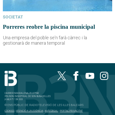
SOCIETAT
Porreres reobre la piscina municipal
Una empresa del poble se'n farà càrrec i la
gestionarà de manera temporal
CARRER MAGDALENA, 21, 07180
POLÍGON INDUSTRIAL DE SON BUGADELLES
(+34) 971 139 333
© ENS PÚBLIC DE RADIOTELEVISIÓ DE LES ILLES BALEARS
COOKIES
|
ATENCIÓ A L'AUDIÈNCIA
|
AVÍS LEGAL
|
PORTAL PRIVACITAT