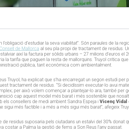
 l’obligació d’estudiar la seva viabilitat”. Són paraules de la re
 Consell de Mallorca
al seu pla propi de tractament de residus. Un
 estalviar així la factura per sòlids urbans – 27 milions d’euros el
ia la tarifa que paguen la resta de mallorquins. Truyol critica qu
ministració pública, tant econòmica com ambientalment.
Neus Truyol, ha explicat que s’ha encarregat un segon estudi per
quest tractament de residus. “Si decidíssim executar-lo avui mate
plex; per això volem començar a plantejar-lo ara, també per gen
ransició cap aquest model més barat i més sostenible que nosalt
 els consellers de medi ambient Sandra Espeja i
Vicenç Vidal
tge sigui més factible i a més a més sigui més barat”, afegeix Truy
ge de residus suposaria pels ciutadans un estalvi del 30% donat 
 va costar a Palma la gestió de fems a Son Reus l’any passat.