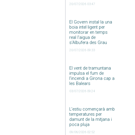
20/07/2026 03:47
El Govern instal·la una
boia intel·ligent per
monitorar en temps
real l’aigua de
s’Albufera des Grau
20/07/2026 09:33
El vent de tramuntana
impulsa el fum de
l’incendi a Girona cap a
les Balears
03/07/2026 09:24
L’estiu començarà amb
temperatures per
damunt de la mitjana i
poca pluja
09/06/2026 02:52