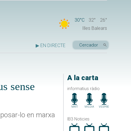
30°C
32°
26°
Illes Balears
▶ EN DIRECTE
A la carta
us sense
informatius ràdio
MATÍ
MIGDIA
VESPRE
r posar-lo en marxa
IB3 Noticies