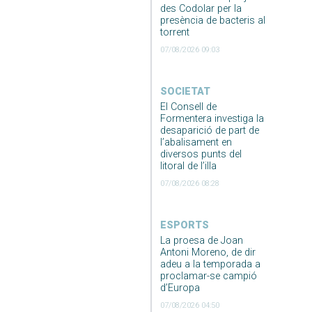
des Codolar per la
presència de bacteris al
torrent
07/08/2026 09:03
SOCIETAT
El Consell de
Formentera investiga la
desaparició de part de
l’abalisament en
diversos punts del
litoral de l’illa
07/08/2026 08:28
ESPORTS
La proesa de Joan
Antoni Moreno, de dir
adeu a la temporada a
proclamar-se campió
d’Europa
07/08/2026 04:50