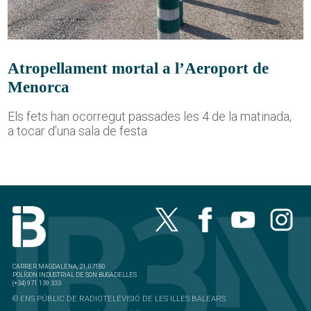
Atropellament mortal a l’Aeroport de
Menorca
Els fets han ocorregut passades les 4 de la matinada,
a tocar d'una sala de festa
CARRER MAGDALENA, 21, 07180
POLÍGON INDUSTRIAL DE SON BUGADELLES
(+34) 971 139 333
© ENS PÚBLIC DE RADIOTELEVISIÓ DE LES ILLES BALEARS