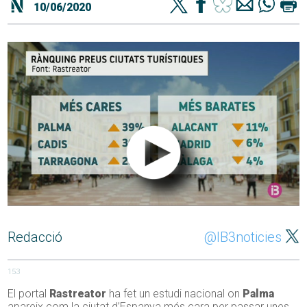
10/06/2020
Redacció
@IB3noticies
153
El portal
Rastreator
ha fet un estudi nacional on
Palma
apareix com la ciutat d’Espanya més cara per passar unes