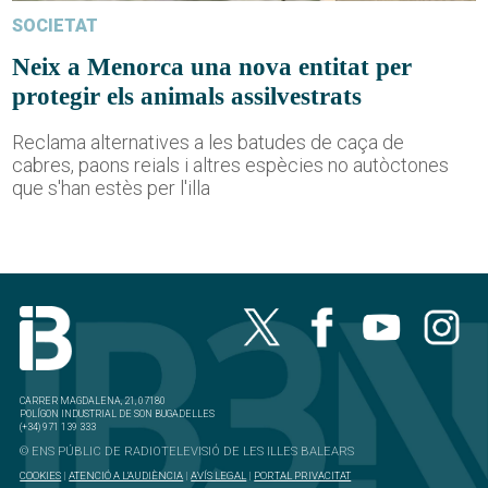
SOCIETAT
Neix a Menorca una nova entitat per
protegir els animals assilvestrats
Reclama alternatives a les batudes de caça de
cabres, paons reials i altres espècies no autòctones
que s'han estès per l'illa
CARRER MAGDALENA, 21, 07180
POLÍGON INDUSTRIAL DE SON BUGADELLES
(+34) 971 139 333
© ENS PÚBLIC DE RADIOTELEVISIÓ DE LES ILLES BALEARS
COOKIES
|
ATENCIÓ A L'AUDIÈNCIA
|
AVÍS LEGAL
|
PORTAL PRIVACITAT