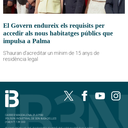
El Govern endureix els requisits per
accedir als nous habitatges públics que
impulsa a Palma
S'hauran d'acreditar un mínim de 15 anys de
residència legal
CARRER MAGDALENA, 21, 07180
POLÍGON INDUSTRIAL DE SON BUGADELLES
(+34) 971 139 333