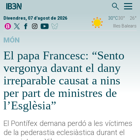
Divendres, 07 d'agost de 2026
30°C
30°
26°
Illes Balears
MÓN
El papa Francesc: “Sento
vergonya davant el dany
irreparable causat a nins
per part de ministres de
l’Esglèsia”
El Pontífex demana perdó a les víctimes
de la pederastia eclesiàstica durant el