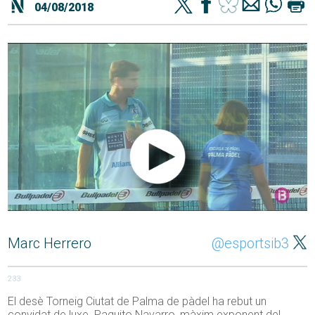
04/08/2018
Marc Herrero
@esportsib3
233
El desè Torneig Ciutat de Palma de pàdel ha rebut un
convidat de luxe. Paquito Navarro, màxim exponent del