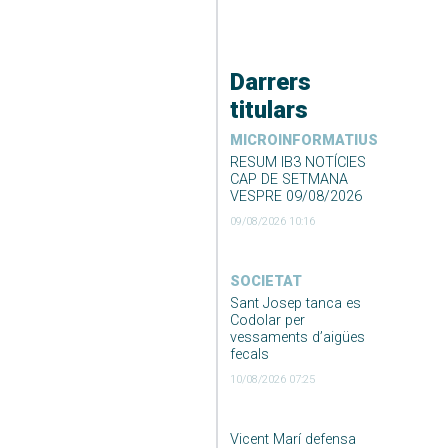
Darrers
titulars
MICROINFORMATIUS
RESUM IB3 NOTÍCIES
CAP DE SETMANA
VESPRE 09/08/2026
09/08/2026 10:16
SOCIETAT
Sant Josep tanca es
Codolar per
vessaments d’aigües
fecals
10/08/2026 07:25
Vicent Marí defensa