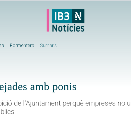
ssa
Formentera
Sumaris
sejades amb ponis
ibició de l'Ajuntament perquè empreses no uti
blics