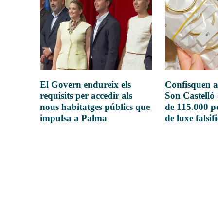
El Govern endureix els
Confisquen a
requisits per accedir als
Son Castelló
nous habitatges públics que
de 115.000 pe
impulsa a Palma
de luxe falsif