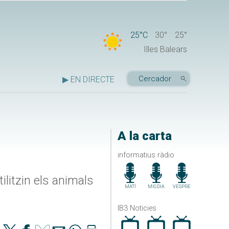
25°C
30°
25°
Illes Balears
▶ EN DIRECTE
A la carta
informatius ràdio
litzin els animals
MATÍ
MIGDIA
VESPRE
IB3 Noticies