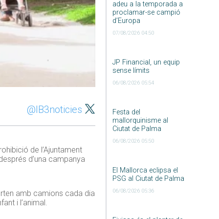
adeu a la temporada a
proclamar-se campió
d’Europa
07/08/2026 04:50
JP Financial, un equip
sense límits
06/08/2026 05:54
@IB3noticies
Festa del
mallorquinisme al
Ciutat de Palma
06/08/2026 05:50
rohibició de l’Ajuntament
ra després d’una campanya
El Mallorca eclipsa el
PSG al Ciutat de Palma
06/08/2026 05:36
sporten amb camions cada dia
ant i l’animal.