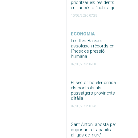
prioritzar els residents
en l’accés a l’habitatge
10/08/2026 07:25
ECONOMIA
Les Illes Balears
assoleixen rècords en
l’índex de pressió
humana
09/08/2026 09:10
El sector hoteler critica
els controls als
passatgers provinents
d’Itàlia
09/08/2026 08:45
Sant Antoni aposta per
imposar la traçabilitat
al ‘gas del riure’