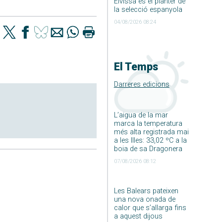
Eivissa és el planter de
la selecció espanyola
04/08/2026 08:24
El Temps
Darreres edicions
L’aigua de la mar
marca la temperatura
més alta registrada mai
a les Illes: 33,02 ºC a la
boia de sa Dragonera
07/08/2026 08:12
Les Balears pateixen
una nova onada de
calor que s’allarga fins
a aquest dijous