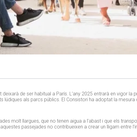
deixarà de ser habitual a París. L’any 2025 entrarà en vigor la p
ats lúdiques als parcs públics. El Consistori ha adoptat la mesu
des molt llargues, que no tenen aigua a l’abast i que els tran
aquestes passejades no contribueixen a crear un lligam entre l’inf