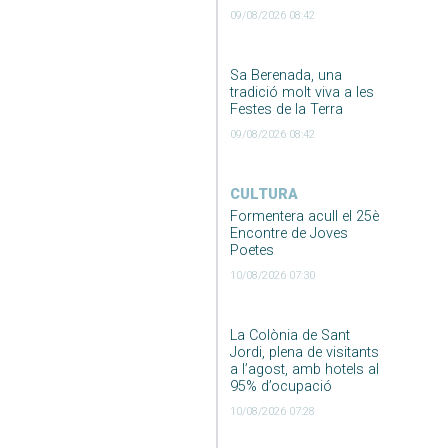
09/08/2026 08:42
Sa Berenada, una
tradició molt viva a les
Festes de la Terra
09/08/2026 08:42
CULTURA
Formentera acull el 25è
Encontre de Joves
Poetes
10/08/2026 07:30
La Colònia de Sant
Jordi, plena de visitants
a l’agost, amb hotels al
95% d’ocupació
10/08/2026 07:28