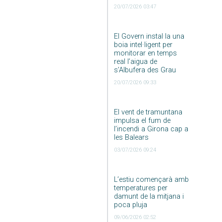
20/07/2026 03:47
El Govern instal·la una
boia intel·ligent per
monitorar en temps
real l’aigua de
s’Albufera des Grau
20/07/2026 09:33
El vent de tramuntana
impulsa el fum de
l’incendi a Girona cap a
les Balears
03/07/2026 09:24
L’estiu començarà amb
temperatures per
damunt de la mitjana i
poca pluja
09/06/2026 02:52