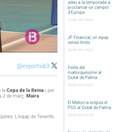
adeu a la temporada a
proclamar-se campió
d’Europa
07/08/2026 04:50
JP Financial, un equip
sense límits
06/08/2026 05:54
@esportsib3
Festa del
mallorquinisme al
Ciutat de Palma
06/08/2026 05:50
a la
Copa de la Reina
i, per
ia 2 de març.
Maira
El Mallorca eclipsa el
PSG al Ciutat de Palma
06/08/2026 05:36
uines. L’equip de Tenerife,