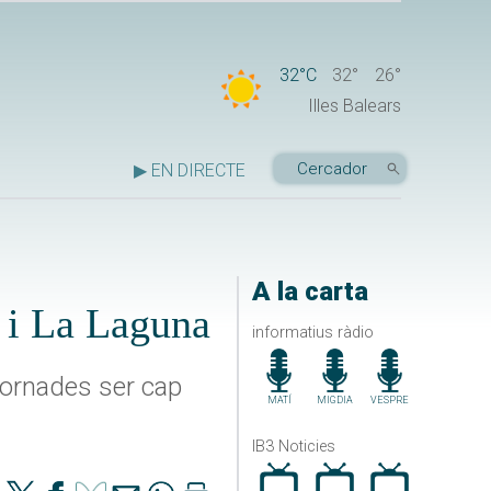
32°C
32°
26°
Illes Balears
▶ EN DIRECTE
A la carta
a i La Laguna
informatius ràdio
jornades ser cap
MATÍ
MIGDIA
VESPRE
IB3 Noticies