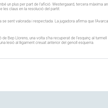
també un plus per part de l’afició. Westergaard, tercera màxima 
e les claus en la resolució del partit.
 se sent valorada i respectada. La jugadora afirma que l’Avarca té
 de Bep Llorens, una volta s’ha recuperat de l’esquinç al turmell
na lesió al lligament creuat anterior del genoll esquerra.