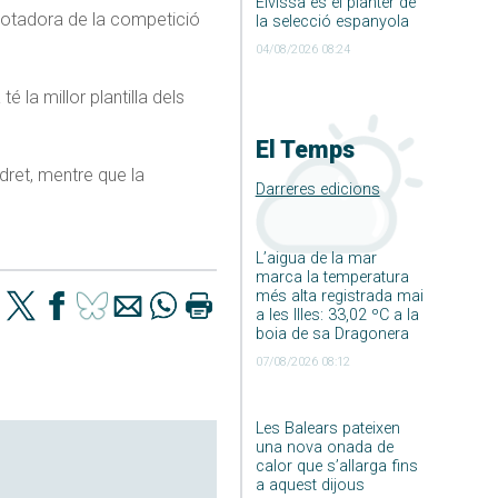
Eivissa és el planter de
anotadora de la competició
la selecció espanyola
04/08/2026 08:24
 la millor plantilla dels
El Temps
 dret, mentre que la
Darreres edicions
L’aigua de la mar
marca la temperatura
més alta registrada mai
a les Illes: 33,02 ºC a la
boia de sa Dragonera
07/08/2026 08:12
Les Balears pateixen
una nova onada de
calor que s’allarga fins
a aquest dijous