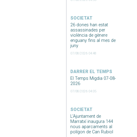
SOCIETAT
26 dones han estat
assassinades per
violència de gènere
enguany fins al mes de
juny
07/08/2026 04:48
DARRER EL TEMPS
El Temps Migdia 07-08-
2026
07/08/2026 04:05
SOCIETAT
L’Ajuntament de
Marratxí inaugura 144
nous aparcaments al
polígon de Can Rubiol