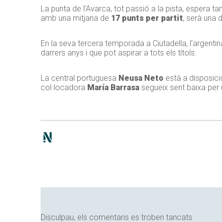
La punta de l’Avarca, tot passió a la pista, espera 
amb una mitjana de
17 punts per partit
, serà una d
En la seva tercera temporada a Ciutadella, l’argentina
darrers anys i que pot aspirar a tots els títols.
La central portuguesa
Neusa Neto
està a disposició
col·locadora
María Barrasa
segueix sent baixa per u
Disculpau, els comentaris es troben tancats