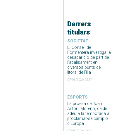
Darrers
titulars
SOCIETAT
El Consell de
Formentera investiga la
desaparició de part de
l’abalisament en
diversos punts del
litoral de l’illa
07/08/2026 05:17
ESPORTS
La proesa de Joan
Antoni Moreno, de dir
adeu a la temporada a
proclamar-se campió
d’Europa
07/08/2026 04:50