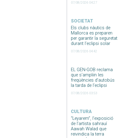
07/08/2026 04:27
SOCIETAT
Els clubs nàutics de
Mallorca es preparen
per garantir la seguretat
durant l’eclipsi solar
07/08/2026 04:42
EL GEN-GOB reclama
que s’ampliïn les
freqüències d’autobús
la tarda de l’eclipsi
07/08/2026 03:53
CULTURA
“Leyarem”, l’exposició
de l’artista sahrauí
Aawah Walad que
reivindica la terra