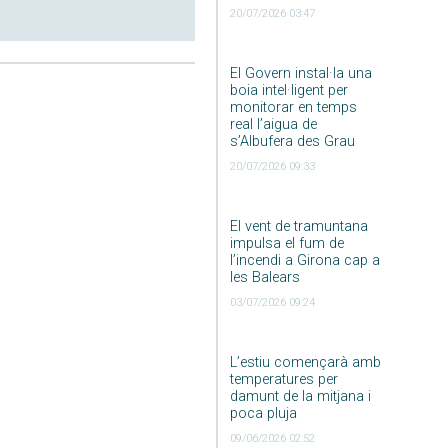
20/07/2026 03:47
El Govern instal·la una
boia intel·ligent per
monitorar en temps
real l’aigua de
s’Albufera des Grau
20/07/2026 09:33
El vent de tramuntana
impulsa el fum de
l’incendi a Girona cap a
les Balears
03/07/2026 09:24
L’estiu començarà amb
temperatures per
damunt de la mitjana i
poca pluja
09/06/2026 02:52