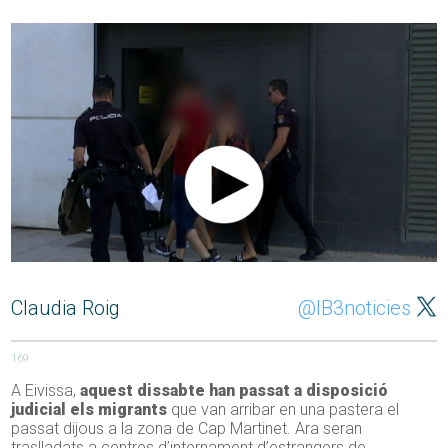
Claudia Roig
@IB3noticies
169
A Eivissa,
aquest dissabte han passat a disposició
judicial els migrants
que van arribar en una pastera el
passat dijous a la zona de Cap Martinet. Ara seran
traslladats a centres d’internament d’estrangers de