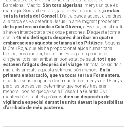
Barcelona i Madrid.
Són tots algerians
, menys un que és
marroquí. Són vuit en total, ja que els tres menors
ja estan
sota la tutela del Consell
. D’altra banda aquest divendres
a la tarda es va detenir a Jesús un altre migrant procedent
de la pastera arribada a Cala Olivera
, a Eivissa, on al matí
s’havien interceptat altres onze persones. D’aquesta forma
són ja
46 els detinguts després d’arribar en quatre
embarcacions aquesta setmana a les Pitiüses
. Segons
la Creu Roja, que els ha proporcionat ajuda humanitària
bàsica, com menjar, beure i un estoig amb productes
d’higiene, tots han arribat en bon estat de salut,
tot i que
estaven fatigats després del viatge
. Un total de sis dels
migrants arribats aquesta setmana són menors.
En la
primera embarcació, que va tocar terra a Formentera
,
cinc dels seus ocupants deien que tenien menys de 18 anys,
però les proves van determinar que només tres eren
menors i podien quedar-se a Eivissa. La Guàrdia Civil
mantendrà durant els pròxims
dies un dispositiu de
vigilància especial durant les nits davant la possibilitat
d’arribada de més pasteres.