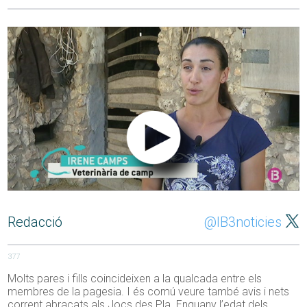
Redacció
@IB3noticies
377
Molts pares i fills coincideixen a la qualcada entre els
membres de la pagesia. I és comú veure també avis i nets
corrent abraçats als Jocs des Pla. Enguany l’edat dels