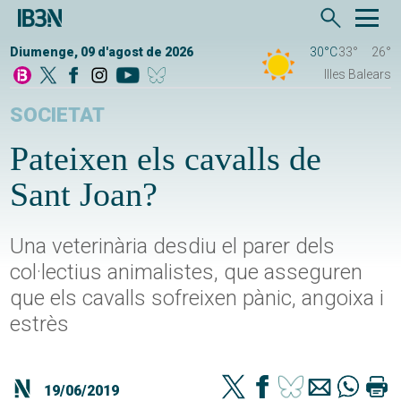
Diumenge, 09 d'agost de 2026
30°C
33°
26°
Illes Balears
SOCIETAT
Pateixen els cavalls de
Sant Joan?
Una veterinària desdiu el parer dels
col·lectius animalistes, que asseguren
que els cavalls sofreixen pànic, angoixa i
estrès
19/06/2019