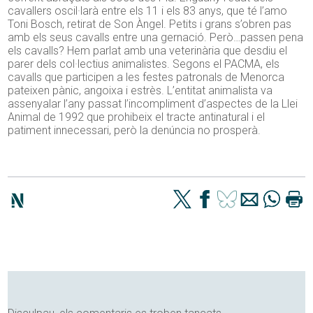
cavallers oscil·larà entre els 11 i els 83 anys, que té l’amo
Toni Bosch, retirat de Son Àngel. Petits i grans s’obren pas
amb els seus cavalls entre una gernació. Però…passen pena
els cavalls? Hem parlat amb una veterinària que desdiu el
parer dels col·lectius animalistes. Segons el PACMA, els
cavalls que participen a les festes patronals de Menorca
pateixen pànic, angoixa i estrès. L’entitat animalista va
assenyalar l’any passat l’incompliment d’aspectes de la Llei
Animal de 1992 que prohibeix el tracte antinatural i el
patiment innecessari, però la denúncia no prosperà.