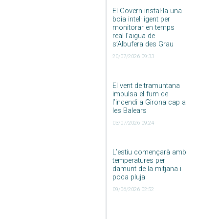
El Govern instal·la una
boia intel·ligent per
monitorar en temps
real l’aigua de
s’Albufera des Grau
20/07/2026 09:33
El vent de tramuntana
impulsa el fum de
l’incendi a Girona cap a
les Balears
03/07/2026 09:24
L’estiu començarà amb
temperatures per
damunt de la mitjana i
poca pluja
09/06/2026 02:52