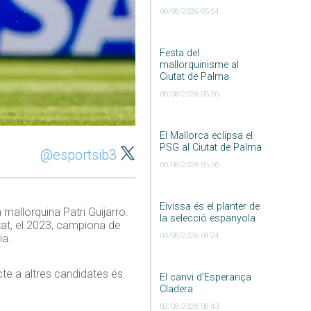
06/08/2026 05:54
Festa del
mallorquinisme al
Ciutat de Palma
06/08/2026 05:50
El Mallorca eclipsa el
PSG al Ciutat de Palma
@esportsib3
06/08/2026 05:36
Eivissa és el planter de
 mallorquina Patri Guijarro.
la selecció espanyola
tat, el 2023, campiona de
04/08/2026 08:24
ia.
cte a altres candidates és
El canvi d’Esperança
Cladera
02/08/2026 08:43