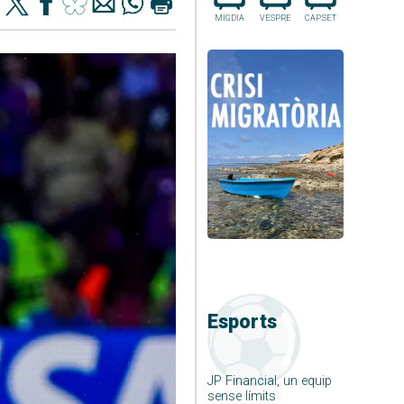
MIGDIA
VESPRE
CAP.SET
Esports
JP Financial, un equip
sense límits