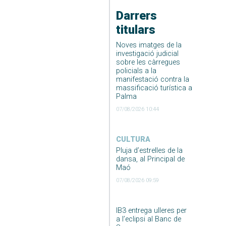
Darrers
titulars
Noves imatges de la
investigació judicial
sobre les càrregues
policials a la
manifestació contra la
massificació turística a
Palma
07/08/2026 10:44
CULTURA
Pluja d’estrelles de la
dansa, al Principal de
Maó
07/08/2026 09:59
IB3 entrega ulleres per
a l’eclipsi al Banc de