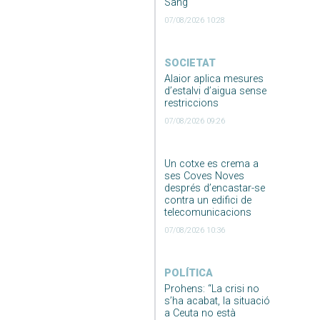
Sang
07/08/2026 10:28
SOCIETAT
Alaior aplica mesures
d’estalvi d’aigua sense
restriccions
07/08/2026 09:26
Un cotxe es crema a
ses Coves Noves
després d’encastar-se
contra un edifici de
telecomunicacions
07/08/2026 10:36
POLÍTICA
Prohens: “La crisi no
s’ha acabat, la situació
a Ceuta no està