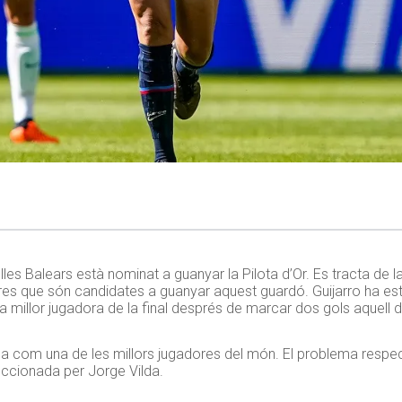
Illes Balears està nominat a guanyar la Pilota d’Or. Es tracta de la
dores que són candidates a guanyar aquest guardó. Guijarro ha es
la millor jugadora de la final després de marcar dos gols aquell d
firma com una de les millors jugadores del món. El problema respe
leccionada per Jorge Vilda.