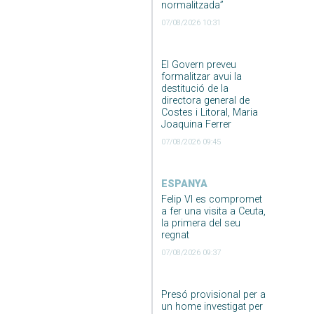
normalitzada”
07/08/2026 10:31
El Govern preveu
formalitzar avui la
destitució de la
directora general de
Costes i Litoral, Maria
Joaquina Ferrer
07/08/2026 09:45
ESPANYA
Felip VI es compromet
a fer una visita a Ceuta,
la primera del seu
regnat
07/08/2026 09:37
Presó provisional per a
un home investigat per