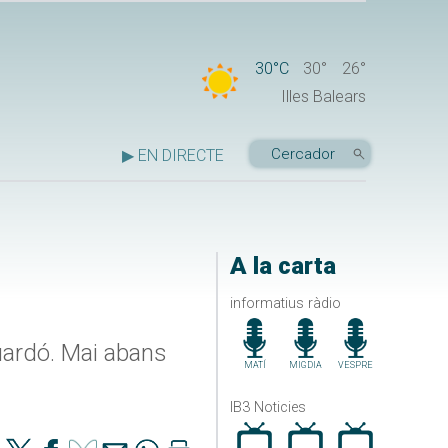
30°C
30°
26°
Illes Balears
▶ EN DIRECTE
A la carta
informatius ràdio
uardó. Mai abans
MATÍ
MIGDIA
VESPRE
IB3 Noticies