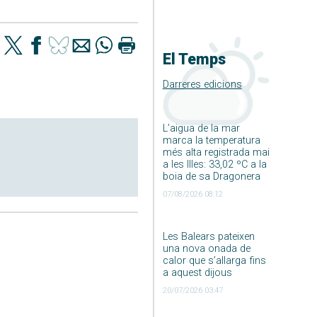
El Temps
Darreres edicions
L’aigua de la mar
marca la temperatura
més alta registrada mai
a les Illes: 33,02 ºC a la
boia de sa Dragonera
07/08/2026 08:12
Les Balears pateixen
una nova onada de
calor que s’allarga fins
a aquest dijous
20/07/2026 03:47