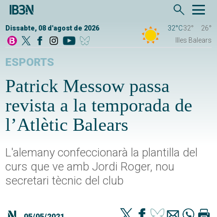
Dissabte, 08 d'agost de 2026
32°C
32°
26°
Illes Balears
ESPORTS
Patrick Messow passa
revista a la temporada de
l’Atlètic Balears
L'alemany confeccionarà la plantilla del
curs que ve amb Jordi Roger, nou
secretari tècnic del club
05/05/2021