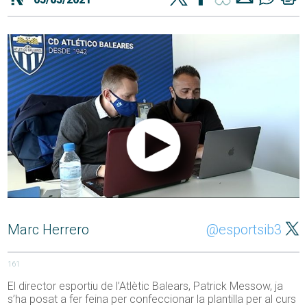
Marc Herrero
@esportsib3
161
El director esportiu de l’Atlètic Balears, Patrick Messow, ja
s’ha posat a fer feina per confeccionar la plantilla per al curs