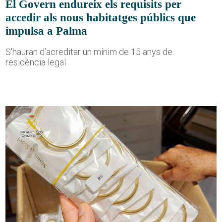
El Govern endureix els requisits per
accedir als nous habitatges públics que
impulsa a Palma
S'hauran d'acreditar un mínim de 15 anys de
residència legal