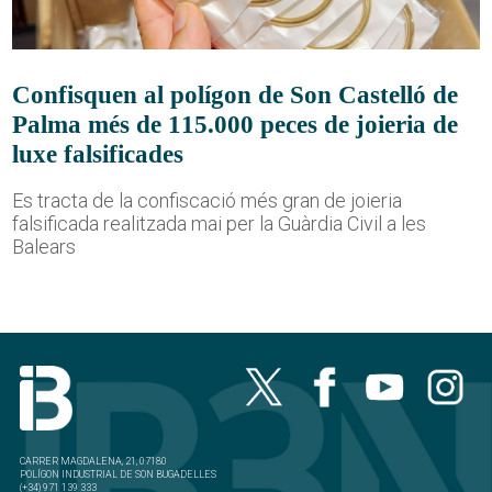
Confisquen al polígon de Son Castelló de
Palma més de 115.000 peces de joieria de
luxe falsificades
Es tracta de la confiscació més gran de joieria
falsificada realitzada mai per la Guàrdia Civil a les
Balears
CARRER MAGDALENA, 21, 07180
POLÍGON INDUSTRIAL DE SON BUGADELLES
(+34) 971 139 333