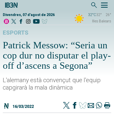
Divendres, 07 d'agost de 2026
32°C
32°
26°
Illes Balears
ESPORTS
Patrick Messow: “Seria un
cop dur no disputar el play-
off d’ascens a Segona”
L'alemany està convençut que l'equip
capgirarà la mala dinàmica
16/03/2022