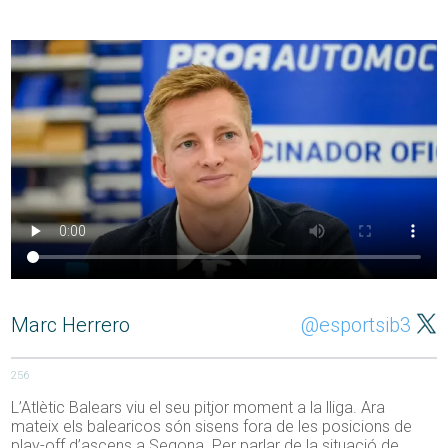
Marc Herrero
@esportsib3
256
L’Atlètic Balears viu el seu pitjor moment a la lliga. Ara
mateix els balearicos són sisens fora de les posicions de
play-off d’ascens a Segona. Per parlar de la situació de