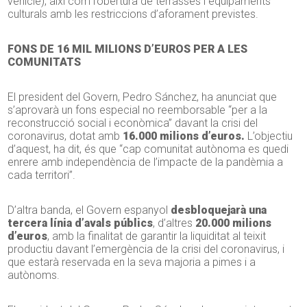
vehicle), així com l’obertura de terrasses i equipaments
culturals amb les restriccions d’aforament previstes.
FONS DE 16 MIL MILIONS D’EUROS PER A LES
COMUNITATS
El president del Govern, Pedro Sánchez, ha anunciat que
s’aprovarà un fons especial no reemborsable “per a la
reconstrucció social i econòmica” davant la crisi del
coronavirus, dotat amb
16.000 milions d’euros.
L’objectiu
d’aquest, ha dit, és que “cap comunitat autònoma es quedi
enrere amb independència de l’impacte de la pandèmia a
cada territori”.
D’altra banda, el Govern espanyol
desbloquejarà una
tercera línia d’avals públics
, d’altres
20.000 milions
d’euros
, amb la finalitat de garantir la liquiditat al teixit
productiu davant l’emergència de la crisi del coronavirus, i
que estarà reservada en la seva majoria a pimes i a
autònoms.