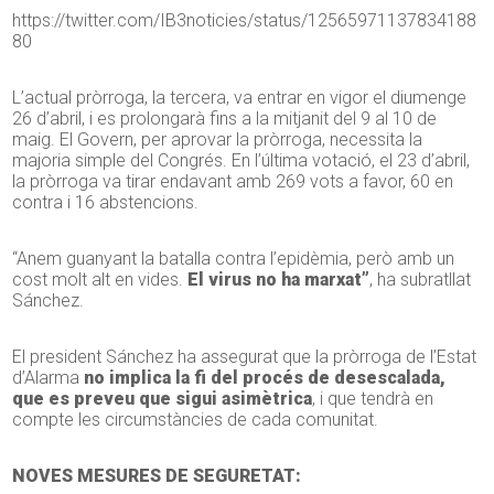
https://twitter.com/IB3noticies/status/12565971137834188
80
L’actual pròrroga, la tercera, va entrar en vigor el diumenge
26 d’abril, i es prolongarà fins a la mitjanit del 9 al 10 de
maig. El Govern, per aprovar la pròrroga, necessita la
majoria simple del Congrés. En l’última votació, el 23 d’abril,
la pròrroga va tirar endavant amb 269 vots a favor, 60 en
contra i 16 abstencions.
“Anem guanyant la batalla contra l’epidèmia, però amb un
cost molt alt en vides.
El virus no ha marxat”
, ha subratllat
Sánchez.
El president Sánchez ha assegurat que la pròrroga de l’Estat
d’Alarma
no implica la fi del procés de desescalada,
que es preveu que sigui asimètrica
, i que tendrà en
compte les circumstàncies de cada comunitat.
NOVES MESURES DE SEGURETAT: