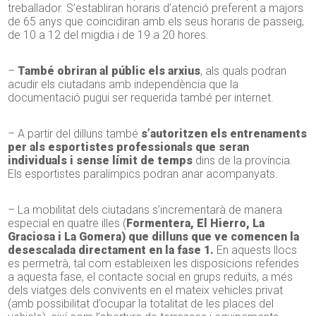
treballador. S’establiran horaris d’atenció preferent a majors
de 65 anys que coincidiran amb els seus horaris de passeig,
de 10 a 12 del migdia i de 19 a 20 hores.
–
També obriran al públic els arxius
, als quals podran
acudir els ciutadans amb independència que la
documentació pugui ser requerida també per internet.
– A partir del dilluns també
s’autoritzen els entrenaments
per als esportistes professionals que seran
individuals i sense límit de temps
dins de la província.
Els esportistes paralímpics podran anar acompanyats.
– La mobilitat dels ciutadans s’incrementarà de manera
especial en quatre illes (
Formentera, El Hierro, La
Graciosa i La Gomera) que dilluns que ve comencen la
desescalada directament en la fase 1.
En aquests llocs
es permetrà, tal com estableixen les disposicions referides
a aquesta fase, el contacte social en grups reduïts, a més
dels viatges dels convivents en el mateix vehicles privat
(amb possibilitat d’ocupar la totalitat de les places del