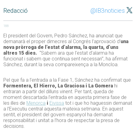
Redacció
@IB3noticies
188
El president del Govern, Pedro Sánchez, ha anunciat que
demanarà el proper dimecres al Congrés l’aprovació d’
una
nova pròrroga de l’estat d’alarma, la quarta, d’uns
altres 15 dies.
“Sabem ara que l’estat d’alarma ha
funcionat i sabem que continua sent necessari”, ha afirmat
Sánchez, durant la seva compareixença a la Moncloa.
Pel que fa a l’entrada a la Fase 1, Sánchez ha confirmat que
Formentera, El Hierro, La Graciosa i La Gomera
hi
entraran a partir del dilluns vinent. Per tant, queda de
moment descartada l’entrada en aquesta primera fase de
les illes de
Menorca
i
Eivissa
tot i que ho haguessin demanat
a l’Executiu central aquesta mateixa setmana. En aquest
sentit, el president del govern espanyol ha demanat
responsabilitat i unitat a l’hora de respectar la presa de
decisions.