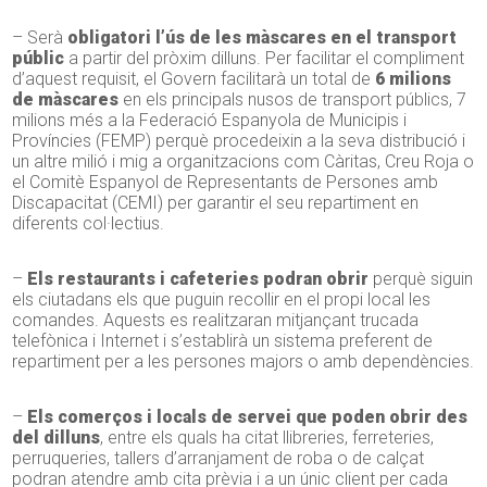
– Serà
obligatori l’ús de les màscares en el transport
públic
a partir del pròxim dilluns. Per facilitar el compliment
d’aquest requisit, el Govern facilitarà un total de
6 milions
de màscares
en els principals nusos de transport públics, 7
milions més a la Federació Espanyola de Municipis i
Províncies (FEMP) perquè procedeixin a la seva distribució i
un altre milió i mig a organitzacions com Càritas, Creu Roja o
el Comitè Espanyol de Representants de Persones amb
Discapacitat (CEMI) per garantir el seu repartiment en
diferents col·lectius.
–
Els restaurants i cafeteries podran obrir
perquè siguin
els ciutadans els que puguin recollir en el propi local les
comandes. Aquests es realitzaran mitjançant trucada
telefònica i Internet i s’establirà un sistema preferent de
repartiment per a les persones majors o amb dependències.
–
Els comerços i locals de servei que poden obrir des
del dilluns
, entre els quals ha citat llibreries, ferreteries,
perruqueries, tallers d’arranjament de roba o de calçat
podran atendre amb cita prèvia i a un únic client per cada