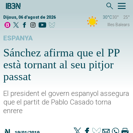
Dijous, 06 d'agost de 2026
30°C
30°
25°
Illes Balears
ESPANYA
Sánchez afirma que el PP
està tornant al seu pitjor
passat
El president el govern espanyol assegura
que el partit de Pablo Casado torna
enrere
19/01/2019