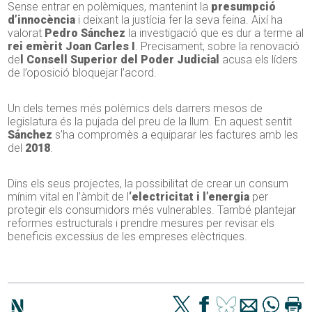
Sense entrar en polèmiques, mantenint la
presumpció
d’innocència
i deixant la justícia fer la seva feina. Així ha
valorat
Pedro Sánchez
la investigació que es dur a terme al
rei emèrit Joan Carles I
. Precisament, sobre la renovació
de
l Consell Superior del Poder Judicial
acusa els líders
de l’oposició bloquejar l’acord.
Un dels temes més polèmics dels darrers mesos de
legislatura és la pujada del preu de la llum. En aquest sentit
Sánchez
s’ha compromès a equiparar les factures amb les
del
2018
.
Dins els seus projectes, la possibilitat de crear un consum
mínim vital en l’àmbit de l
‘electricitat i l’energia
per
protegir els consumidors més vulnerables. També plantejar
reformes estructurals i prendre mesures per revisar els
beneficis excessius de les empreses elèctriques.