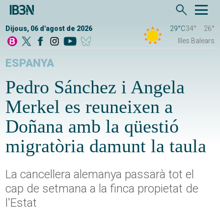
Dijous, 06 d'agost de 2026
29°C
34°
26°
Illes Balears
ESPANYA
Pedro Sánchez i Angela
Merkel es reuneixen a
Doñana amb la qüestió
migratòria damunt la taula
La cancellera alemanya passarà tot el
cap de setmana a la finca propietat de
l'Estat