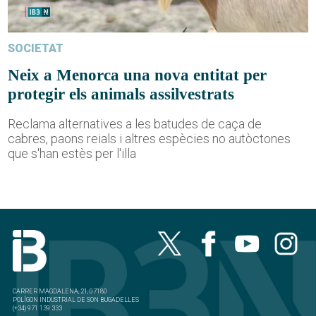
SOCIETAT
Neix a Menorca una nova entitat per
protegir els animals assilvestrats
Reclama alternatives a les batudes de caça de
cabres, paons reials i altres espècies no autòctones
que s'han estès per l'illa
CARRER MAGDALENA, 21, 07180
POLÍGON INDUSTRIAL DE SON BUGADELLES
(+34) 971 139 333