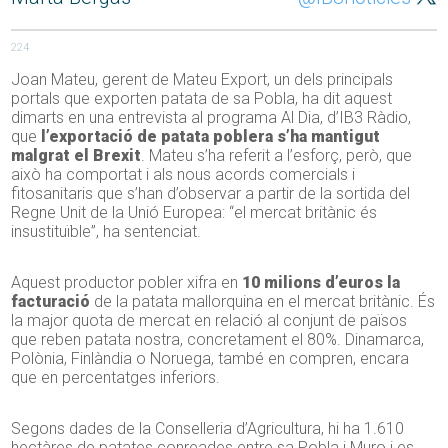
224
Joan Mateu, gerent de Mateu Export, un dels principals
portals que exporten patata de sa Pobla, ha dit aquest
dimarts en una entrevista al programa Al Dia, d’IB3 Ràdio,
que
l’exportació de patata poblera s’ha mantigut
malgrat el Brexit
. Mateu s’ha referit a l’esforç, però, que
això ha comportat i als nous acords comercials i
fitosanitaris que s’han d’observar a partir de la sortida del
Regne Unit de la Unió Europea: “el mercat britànic és
insustituïble”, ha sentenciat.
Aquest productor pobler xifra en
10 milions d’euros la
facturació
de la patata mallorquina en el mercat britànic. És
la major quota de mercat en relació al conjunt de països
que reben patata nostra, concretament el 80%. Dinamarca,
Polònia, Finlàndia o Noruega, també en compren, encara
que en percentatges inferiors.
Segons dades de la Conselleria d’Agricultura, hi ha 1.610
hectàres de patates conreades entre sa Pobla i Muro i es