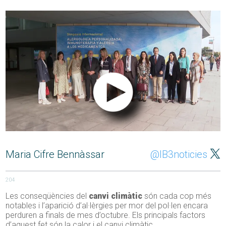
Maria Cifre Bennàssar
@IB3noticies
204
Les conseqüències del
canvi climàtic
són cada cop més
notables i l’aparició d’al·lèrgies per mor del pol·len encara
perduren a finals de mes d’octubre. Els principals factors
d’aquest fet són la calor i el canvi climàtic.