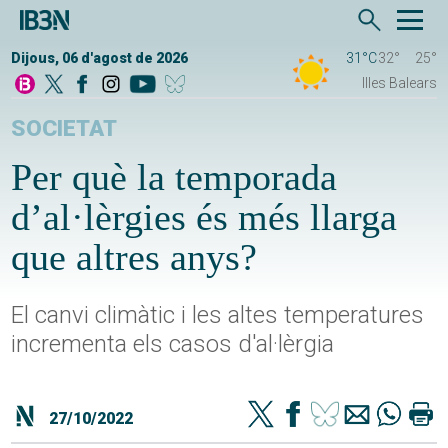
Dijous, 06 d'agost de 2026
31°C
32°
25°
Illes Balears
SOCIETAT
Per què la temporada
d’al·lèrgies és més llarga
que altres anys?
El canvi climàtic i les altes temperatures
incrementa els casos d'al·lèrgia
27/10/2022