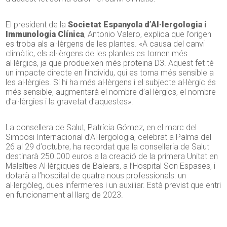
El president de la
Societat Espanyola d’Al·lergologia i
Immunologia Clínica
, Antonio Valero, explica que l’origen
es troba als al·lèrgens de les plantes. «A causa del canvi
climàtic, els al·lèrgens de les plantes es tornen més
al·lèrgics, ja que produeixen més proteïna D3. Aquest fet té
un impacte directe en l’individu, qui es torna més sensible a
les al·lèrgies. Si hi ha més al·lèrgens i el subjecte al·lèrgic és
més sensible, augmentarà el nombre d’al·lèrgics, el nombre
d’al·lèrgies i la gravetat d’aquestes».
La consellera de Salut, Patrícia Gómez, en el marc del
Simposi Internacional d’Al·lergologia, celebrat a Palma del
26 al 29 d’octubre, ha recordat que la conselleria de Salut
destinarà 250.000 euros a la creació de la primera Unitat en
Malalties Al·lèrgiques de Balears, a l’Hospital Son Espases, i
dotarà a l’hospital de quatre nous professionals: un
al·lergòleg, dues infermeres i un auxiliar. Està previst que entri
en funcionament al llarg de 2023.