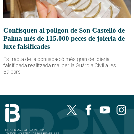
Confisquen al polígon de Son Castelló de
Palma més de 115.000 peces de joieria de
luxe falsificades
Es tracta de la confiscació més gran de joieria
falsificada realitzada mai per la Guàrdia Civil a les
Balears
CARRER MAGDALENA, 21, 07180
POLÍGON INDUSTRIAL DE SON BUGADELLES