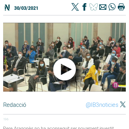
30/03/2021
Redacció
@IB3noticies
196
Pere Aragonès no ha aconseguit ser novament investit