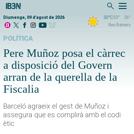
Diumenge, 09 d'agost de 2026
30°C
33°
26°
Illes Balears
POLÍTICA
Pere Muñoz posa el càrrec
a disposició del Govern
arran de la querella de la
Fiscalia
Barceló agraeix el gest de Muñoz i
assegura que es complirà amb el codi
ètic