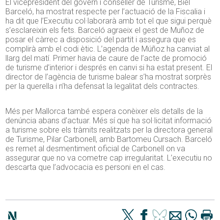
El vicepresident del govern i conseller de Turisme, Biel
Barceló, ha mostrat respecte per l’actuació de la Fiscalia i
ha dit que l’Executiu col·laborarà amb tot el que sigui perquè
s’esclareixin els fets. Barceló agraeix el gest de Muñoz de
posar el càrrec a disposició del partit i assegura que es
complirà amb el codi ètic. L’agenda de Múñoz ha canviat al
llarg del matí. Primer havia de caure de l’acte de promoció
de turisme d’interior i després en canvi si ha estat present. El
director de l’agència de turisme balear s’ha mostrat sorprès
per la querella i n’ha defensat la legalitat dels contractes.
Més per Mallorca també espera conèixer els detalls de la
denúncia abans d’actuar. Més sí que ha sol·licitat informació
a turisme sobre els tràmits realitzats per la directora general
de Turisme, Pilar Carbonell, amb Bartomeu Cursach. Barceló
es remet al desmentiment oficial de Carbonell on va
assegurar que no va cometre cap irregularitat. L’executiu no
descarta que l’advocacia es personi en el cas.