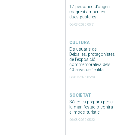
17 persones d’origen
magrebí arriben en
dues pasteres
06/08/2026 05:31
CULTURA
Els usuaris de
Deixalles, protagonistes
de l’exposició
commemorativa dels
40 anys de l’entitat
06/08/2026 05:29
SOCIETAT
Sóller es prepara per a
la manifestació contra
el model turístic
06/08/2026 05:22