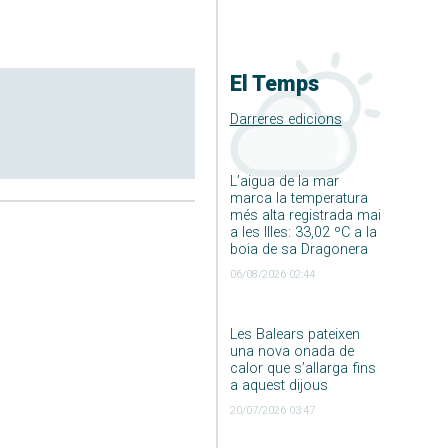
El Temps
Darreres edicions
L’aigua de la mar
marca la temperatura
més alta registrada mai
a les Illes: 33,02 ºC a la
boia de sa Dragonera
06/08/2026 02:44
Les Balears pateixen
una nova onada de
calor que s’allarga fins
a aquest dijous
20/07/2026 03:47