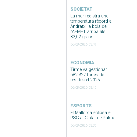
SOCIETAT
La mar registra una
temperatura rècord a
Andratx: la boia de
l’AEMET arriba als
33,02 graus
06/08/2026 03:49
ECONOMIA
Tirme va gestionar
682.327 tones de
residus el 2025
06/08/2026 05:46
ESPORTS
El Mallorca eclipsa el
PSG al Ciutat de Palma
06/08/2026 05:36