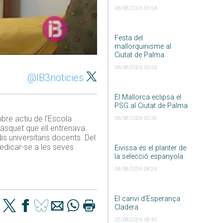
06/08/2026 05:54
Festa del
mallorquinisme al
Ciutat de Palma
06/08/2026 05:50
@IB3noticies
El Mallorca eclipsa el
PSG al Ciutat de Palma
bre actiu de l’Escola
06/08/2026 05:36
àsquet que ell entrenava.
dis universitaris docents. Del
edicar-se a les seves
Eivissa és el planter de
la selecció espanyola
04/08/2026 08:24
El canvi d’Esperança
Cladera
02/08/2026 08:43