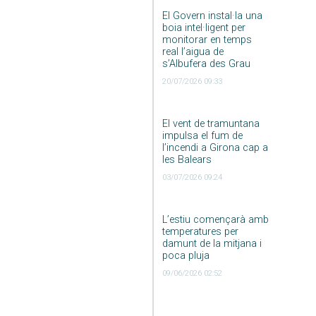
El Govern instal·la una
boia intel·ligent per
monitorar en temps
real l’aigua de
s’Albufera des Grau
20/07/2026 09:33
El vent de tramuntana
impulsa el fum de
l’incendi a Girona cap a
les Balears
03/07/2026 09:24
L’estiu començarà amb
temperatures per
damunt de la mitjana i
poca pluja
09/06/2026 02:52