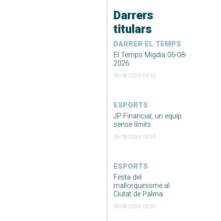
Darrers
titulars
DARRER EL TEMPS
El Temps Migdia 06-08-
2026
06/08/2026 04:55
ESPORTS
JP Financial, un equip
sense límits
06/08/2026 05:54
ESPORTS
Festa del
mallorquinisme al
Ciutat de Palma
06/08/2026 05:50