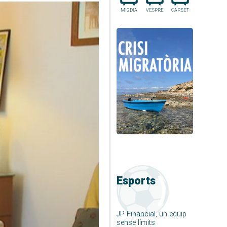
MIGDIA
VESPRE
CAP.SET
Esports
JP Financial, un equip
sense límits