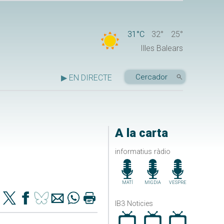
31°C
32°
25°
Illes Balears
▶ EN DIRECTE
A la carta
informatius ràdio
MATÍ
MIGDIA
VESPRE
IB3 Noticies