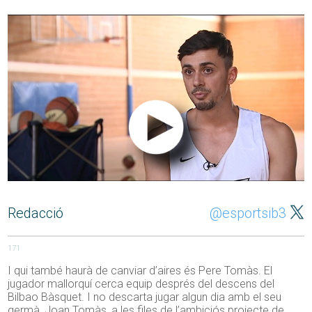
Redacció
@esportsib3
171
I qui també haurà de canviar d’aires és Pere Tomàs. El
jugador mallorquí cerca equip després del descens del
Bilbao Bàsquet. I no descarta jugar algun dia amb el seu
germà, Joan Tomàs, a les files de l’ambiciós projecte de