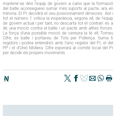
mantenir-se dins l’equip de govern a canvi que la formació
del batle aconsegueixi sumar més suports al pacte, ara en
minoria. El PI decidirà el seu posicionament dimecres. Així i
tot el número 1 critica la inoperància, segons ell, de l’equip
de govern actual i per tant, no descarta tot el contrari: és a
dir, una moció contra el batle i un pacte amb altres forces.
La força d’una possible moció de censura la té ell, Tomeu
Cifre, ex batle i portaveu de Tots per Pollença. Suma 6
regidors i podria entendre’s amb l’únic regidor del PI, el del
PP i el d’Unió Mollera. Cifre esperarà al comitè local del PI
per decidir els propers moviments.