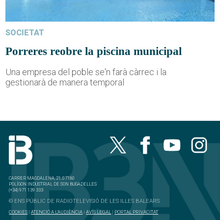
SOCIETAT
Porreres reobre la piscina municipal
Una empresa del poble se'n farà càrrec i la
gestionarà de manera temporal
CARRER MAGDALENA, 21, 07180
POLÍGON INDUSTRIAL DE SON BUGADELLES
(+34) 971 139 333
© ENS PÚBLIC DE RADIOTELEVISIÓ DE LES ILLES BALEARS
COOKIES
|
ATENCIÓ A L'AUDIÈNCIA
|
AVÍS LEGAL
|
PORTAL PRIVACITAT