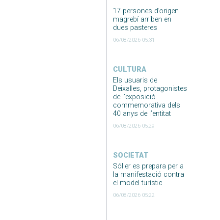
17 persones d’origen
magrebí arriben en
dues pasteres
06/08/2026 05:31
CULTURA
Els usuaris de
Deixalles, protagonistes
de l’exposició
commemorativa dels
40 anys de l’entitat
06/08/2026 05:29
SOCIETAT
Sóller es prepara per a
la manifestació contra
el model turístic
06/08/2026 05:22