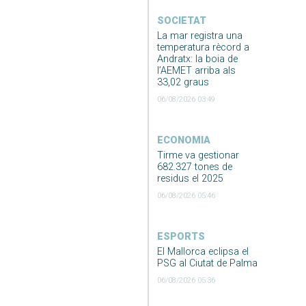
SOCIETAT
La mar registra una
temperatura rècord a
Andratx: la boia de
l’AEMET arriba als
33,02 graus
06/08/2026 03:49
ECONOMIA
Tirme va gestionar
682.327 tones de
residus el 2025
06/08/2026 05:46
ESPORTS
El Mallorca eclipsa el
PSG al Ciutat de Palma
06/08/2026 05:36