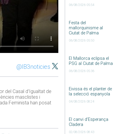
06/08/2026 05:54
Festa del
mallorquinisme al
Ciutat de Palma
06/08/2026 05:50
El Mallorca eclipsa el
PSG al Ciutat de Palma
@IB3noticies
06/08/2026 05:36
Eivissa és el planter de
r del Casal d’Igualtat de
la selecció espanyola
lències masclistes i
04/08/2026 08:24
ndada Feminista han posat
El canvi d’Esperança
Cladera
02/08/2026 08:43