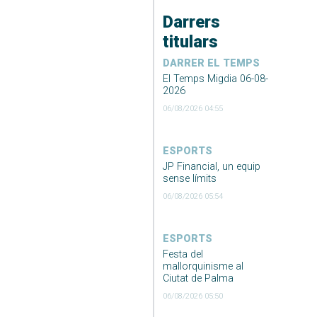
Darrers
titulars
DARRER EL TEMPS
El Temps Migdia 06-08-
2026
06/08/2026 04:55
ESPORTS
JP Financial, un equip
sense límits
06/08/2026 05:54
ESPORTS
Festa del
mallorquinisme al
Ciutat de Palma
06/08/2026 05:50