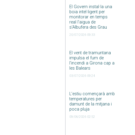
El Govern instal·la una
boia intel·ligent per
monitorar en temps
real l’aigua de
s’Albufera des Grau
20/07/2026 09:33
El vent de tramuntana
impulsa el fum de
l’incendi a Girona cap a
les Balears
03/07/2026 09:24
L’estiu començarà amb
temperatures per
damunt de la mitjana i
poca pluja
09/06/2026 02:52