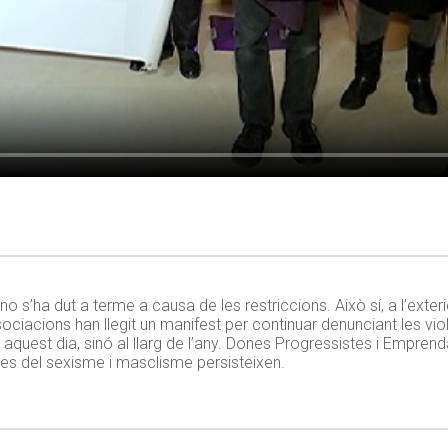
’ha dut a terme a causa de les restriccions. Això sí, a l’exterio
sociacions han llegit un manifest per continuar denunciant les vio
aquest dia, sinó al llarg de l’any. Dones Progressistes i Empre
res del sexisme i masclisme persisteixen.