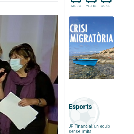
MIGDIA
VESPRE
CAP.SET
Esports
JP Financial, un equip
sense límits