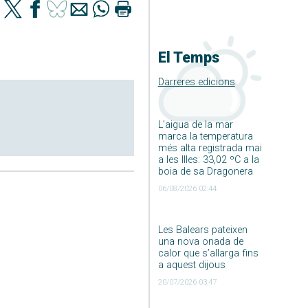
El Temps
Darreres edicions
L’aigua de la mar
marca la temperatura
més alta registrada mai
a les Illes: 33,02 ºC a la
boia de sa Dragonera
06/08/2026 02:44
Les Balears pateixen
una nova onada de
calor que s’allarga fins
a aquest dijous
20/07/2026 03:47