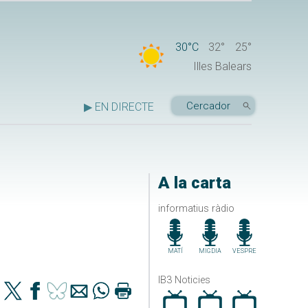
30°C
32°
25°
Illes Balears
▶ EN DIRECTE
A la carta
informatius ràdio
MATÍ
MIGDIA
VESPRE
IB3 Noticies