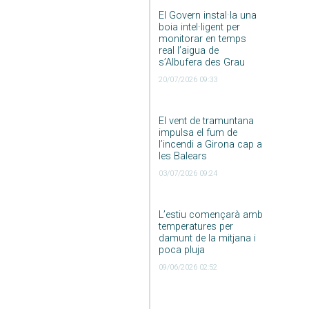
El Govern instal·la una
boia intel·ligent per
monitorar en temps
real l’aigua de
s’Albufera des Grau
20/07/2026 09:33
El vent de tramuntana
impulsa el fum de
l’incendi a Girona cap a
les Balears
03/07/2026 09:24
L’estiu començarà amb
temperatures per
damunt de la mitjana i
poca pluja
09/06/2026 02:52