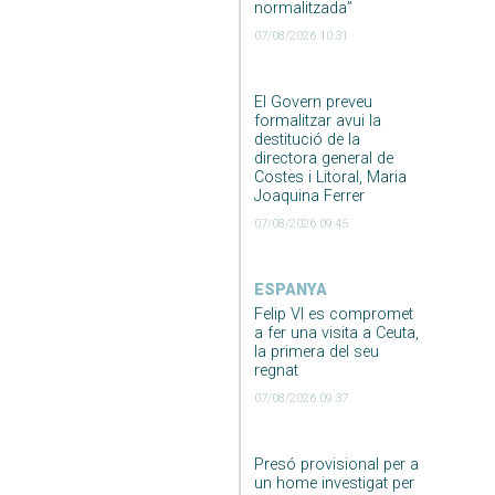
normalitzada”
07/08/2026 10:31
El Govern preveu
formalitzar avui la
destitució de la
directora general de
Costes i Litoral, Maria
Joaquina Ferrer
07/08/2026 09:45
ESPANYA
Felip VI es compromet
a fer una visita a Ceuta,
la primera del seu
regnat
07/08/2026 09:37
Presó provisional per a
un home investigat per