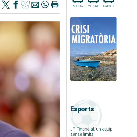
MIGDIA
VESPRE
CAP.SET
Esports
JP Financial, un equip
sense límits