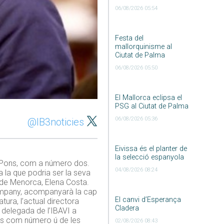
06/08/2026 05:54
Festa del
mallorquinisme al
Ciutat de Palma
06/08/2026 05:50
El Mallorca eclipsa el
PSG al Ciutat de Palma
06/08/2026 05:36
@IB3noticies
Eivissa és el planter de
la selecció espanyola
c Pons, com a número dos.
04/08/2026 08:24
da la que podria ser la seva
ll de Menorca, Elena Costa.
Company, acompanyarà la cap
El canvi d’Esperança
tura, l’actual directora
Cladera
l delegada de l’IBAVI a
ons com número ú de les
02/08/2026 08:43