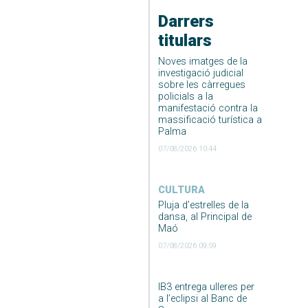
Darrers
titulars
Noves imatges de la
investigació judicial
sobre les càrregues
policials a la
manifestació contra la
massificació turística a
Palma
07/08/2026 10:44
CULTURA
Pluja d’estrelles de la
dansa, al Principal de
Maó
07/08/2026 09:59
IB3 entrega ulleres per
a l’eclipsi al Banc de