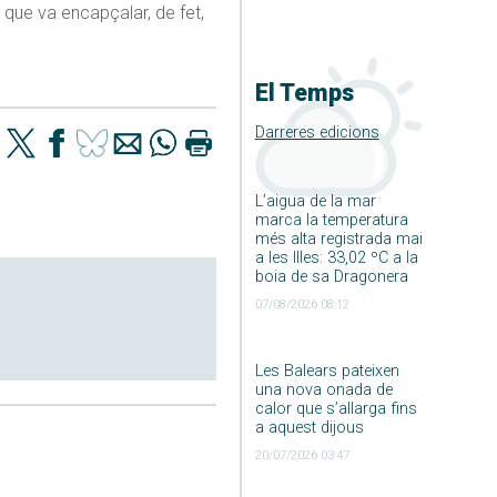
 que va encapçalar, de fet,
El Temps
Darreres edicions
L’aigua de la mar
marca la temperatura
més alta registrada mai
a les Illes: 33,02 ºC a la
boia de sa Dragonera
07/08/2026 08:12
Les Balears pateixen
una nova onada de
calor que s’allarga fins
a aquest dijous
20/07/2026 03:47