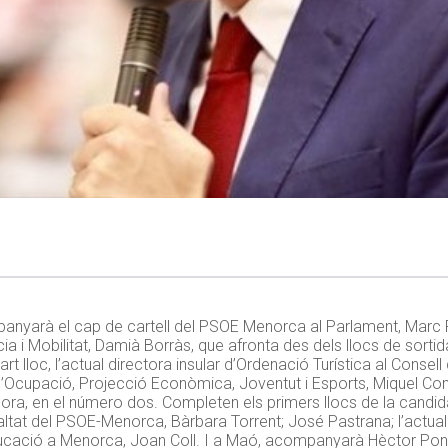
mpanyarà el cap de cartell del PSOE Menorca al Parlament, Mar
ència i Mobilitat, Damià Borràs, que afronta des dels llocs de sorti
rt lloc, l’actual directora insular d’Ordenació Turística al Conse
er d’Ocupació, Projecció Econòmica, Joventut i Esports, Miquel 
a Mora, en el número dos. Completen els primers llocs de la candida
gualtat del PSOE-Menorca, Bàrbara Torrent; José Pastrana; l’actua
’Educació a Menorca, Joan Coll. I a Maó, acompanyarà Hèctor P