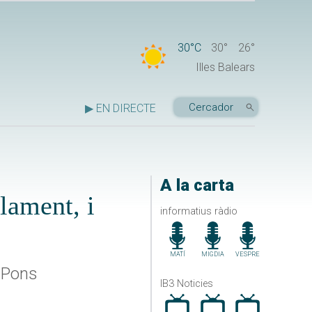
30°C
30°
26°
Illes Balears
▶ EN DIRECTE
A la carta
lament, i
informatius ràdio
MATÍ
MIGDIA
VESPRE
 Pons
IB3 Noticies