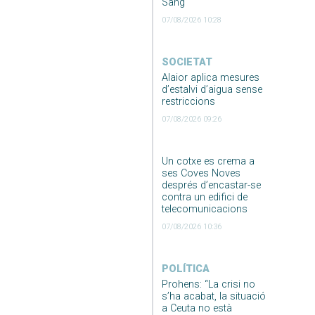
Sang
07/08/2026 10:28
SOCIETAT
Alaior aplica mesures
d’estalvi d’aigua sense
restriccions
07/08/2026 09:26
Un cotxe es crema a
ses Coves Noves
després d’encastar-se
contra un edifici de
telecomunicacions
07/08/2026 10:36
POLÍTICA
Prohens: “La crisi no
s’ha acabat, la situació
a Ceuta no està